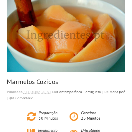
Marmelos Cozidos
Publicado
31 Outubro, 2018 |
Em
Contemporânea
,
Portuguesa
|
De
Maria José
|
1 Comentário
Preparação
Cozedura
30
Minutos
25
Minutos
Rendimento
Dificuldade