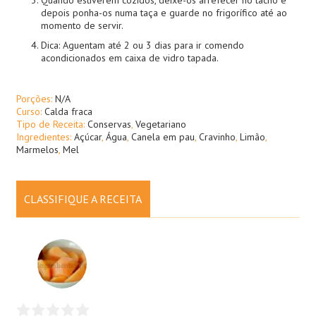
Quando estiverem cozidos, deixe-os arrefecer no tacho e
depois ponha-os numa taça e guarde no frigorífico até ao
momento de servir.
Dica: Aguentam até 2 ou 3 dias para ir comendo
acondicionados em caixa de vidro tapada.
Porções:
N/A
Curso:
Calda fraca
Tipo de Receita:
Conservas
,
Vegetariano
Ingredientes:
Açúcar
,
Água
,
Canela em pau
,
Cravinho
,
Limão
,
Marmelos
,
Mel
CLASSIFIQUE A RECEITA