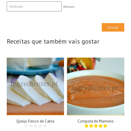
Website
Receitas que também vais gostar
1 Queijo grande, 1kg
2 Tigelas
N/A
N/A
35Min
Queijo Fresco de Cabra
Compota de Marmelo