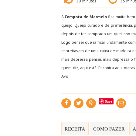
30
Minutos
35
Minut
A
Compota de Marmelo
fica muito bem
queijo. Queijo curado e de preferência, p
depois de ter comprado um queijinho mar
Logo pensei que ia ficar lindamente co
espreitavam de uma caixa de madeira na
mais depressa pensei, mais depressa o fi
quem diz, aqui está. Encontra aqui outra
Avó
Save
RECEITA
COMO FAZER
A