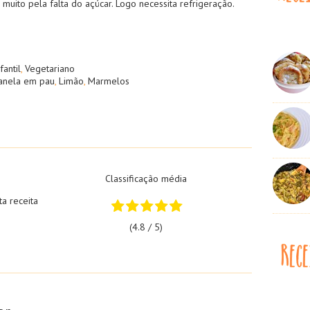
muito pela falta do açúcar. Logo necessita refrigeração.
fantil
,
Vegetariano
anela em pau
,
Limão
,
Marmelos
Classificação média
ta receita
(4.8 / 5)