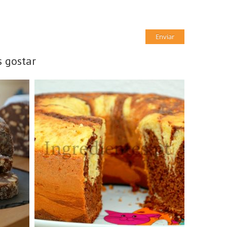
 gostar
8 Doses
8 Pessoas
25Min