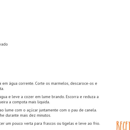
avado
em água corrente. Corte os marmelos, descaroce-os e
ta.
água e leve a cozer em lume brando. Escorra e reduza a
eira a compota mais liquida.
o lume com o açúcar juntamente com o pau de canela.
nhe durante mais dez minutos.
er um pouco verta para frascos ou tigelas e leve ao frio.