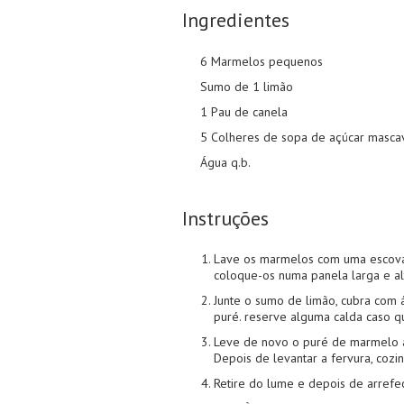
Ingredientes
6 Marmelos pequenos
Sumo de 1 limão
1 Pau de canela
5 Colheres de sopa de açúcar masc
Água q.b.
Instruções
Lave os marmelos com uma escova 
coloque-os numa panela larga e al
Junte o sumo de limão, cubra com 
puré. reserve alguma calda caso qu
Leve de novo o puré de marmelo a
Depois de levantar a fervura, cozi
Retire do lume e depois de arrefec