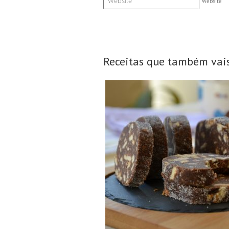
Website
Receitas que também vais
15 Fatias
N/A