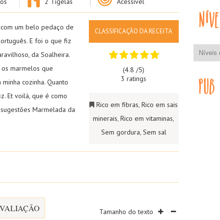
os
2 Tigelas
Acessível
 com um belo pedaço de
CLASSIFICAÇÃO DA RECEITA
ortuguês. E foi o que fiz
avilhoso, da Soalheira.
m os marmelos que
(4.8 /
5
)
3 ratings
 minha cozinha. Quanto
z. Et voilá, que é como
Rico em fibras
,
Rico em sais
s sugestões
Marmelada da
minerais
,
Rico em vitaminas
,
Sem gordura
,
Sem sal
VALIAÇÃO
Tamanho do texto