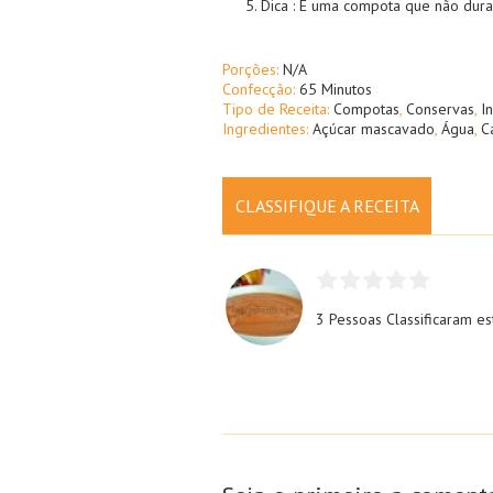
Dica : È uma compota que não dura 
Porções:
N/A
Confecção:
65 Minutos
Tipo de Receita:
Compotas
,
Conservas
,
In
Ingredientes:
Açúcar mascavado
,
Água
,
C
CLASSIFIQUE A RECEITA
3 Pessoas
Classificaram es