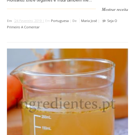
Monsanto. Entre legumes e fruta tambem me...
Mostrar receita
Em
24 Fevereiro, 2019 |
Em
Portuguesa
|
De
Maria José
|
Seja O
Primeiro A Comentar