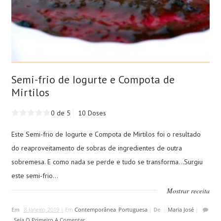
Semi-frio de Iogurte e Compota de
Mirtilos
0 de 5
10 Doses
Este Semi-frio de Iogurte e Compota de Mirtilos foi o resultado
do reaproveitamento de sobras de ingredientes de outra
sobremesa. E como nada se perde e tudo se transforma...Surgiu
este semi-frio...
Mostrar receita
Em
8 Janeiro, 2019 |
Em
Contemporânea
,
Portuguesa
|
De
Maria José
|
Seja O Primeiro A Comentar