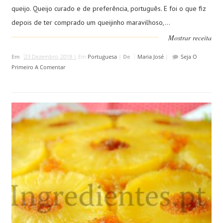
queijo. Queijo curado e de preferência, português. E foi o que fiz
depois de ter comprado um queijinho maravilhoso,...
Mostrar receita
Em
23 Dezembro, 2018 |
Em
Portuguesa
|
De
Maria José
|
Seja O
Primeiro A Comentar