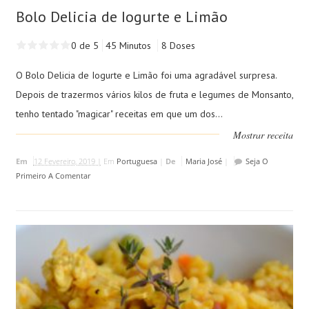
Bolo Delicia de Iogurte e Limão
0 de 5
45 Minutos
8 Doses
O Bolo Delicia de Iogurte e Limão foi uma agradável surpresa.
Depois de trazermos vários kilos de fruta e legumes de Monsanto,
tenho tentado "magicar" receitas em que um dos...
Mostrar receita
Em
12 Fevereiro, 2019 |
Em
Portuguesa
|
De
Maria José
|
Seja O
Primeiro A Comentar