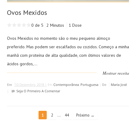
Ovos Mexidos
0 de 5
2 Minutos
1 Dose
Ovos Mexidos no momento são o meu pequeno almoço
preferido. Mas podem ser escalfados ou cozidos. Começo a minha
manhã com proteína de alta qualidade, com ótimos valores de
ácidos gordos,...
Mostrar receita
Em
10 Dezembro, 2018 |
Em
Contemporânea
,
Portuguesa
|
De
Maria José
|
Seja O Primeiro A Comentar
…
1
2
44
Próximo →