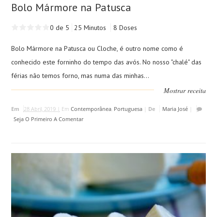
Bolo Mármore na Patusca
0 de 5
25 Minutos
8 Doses
Bolo Mármore na Patusca ou Cloche, é outro nome como é
conhecido este forninho do tempo das avós. No nosso "chalé" das
férias não temos forno, mas numa das minhas...
Mostrar receita
Em
28 Abril, 2019 |
Em
Contemporânea
,
Portuguesa
|
De
Maria José
|
Seja O Primeiro A Comentar