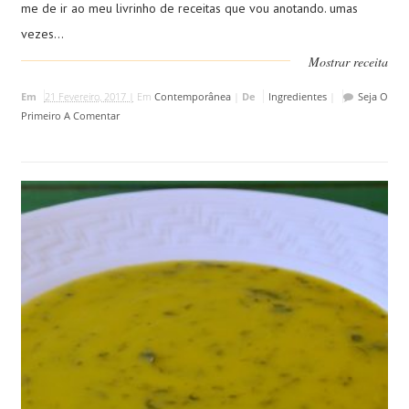
me de ir ao meu livrinho de receitas que vou anotando. umas
vezes...
Mostrar receita
Em
21 Fevereiro, 2017 |
Em
Contemporânea
|
De
Ingredientes
|
Seja O
Primeiro A Comentar