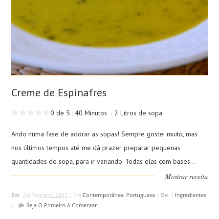
Creme de Espinafres
0 de 5
40 Minutos
2 Litros de sopa
Ando numa fase de adorar as sopas! Sempre gostei muito, mas
nos últimos tempos até me dá prazer preparar pequenas
quantidades de sopa, para ir variando. Todas elas com bases...
Mostrar receita
Em
19 Fevereiro, 2017 |
Em
Contemporânea
,
Portuguesa
|
De
Ingredientes
|
Seja O Primeiro A Comentar