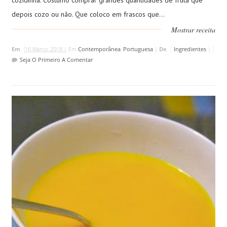
cozidinha. Costumo comprar grandes quantidades de fruta que
depois cozo ou não. Que coloco em frascos que...
Mostrar receita
Em
16 Março, 2018 |
Em
Contemporânea
,
Portuguesa
|
De
Ingredientes
|
Seja O Primeiro A Comentar