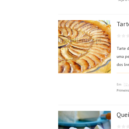
Tart
Tarte 
uma pe
dos li
Em
12 
Primeir
Quei