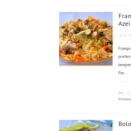
Fran
Azei
Frango
prefer
temper
Por...
Em
17 
Primeir
Bolo