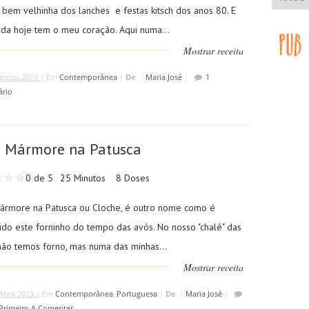
 bem velhinha dos lanches e festas kitsch dos anos 80. E
nda hoje tem o meu coração. Aqui numa...
Mostrar receita
gosto, 2019 |
Em
Contemporânea
|
De
Maria José
|
1
rio
o Mármore na Patusca
0 de 5
25 Minutos
8 Doses
ármore na Patusca ou Cloche, é outro nome como é
ido este forninho do tempo das avós. No nosso "chalé" das
 não temos forno, mas numa das minhas...
Mostrar receita
Abril, 2019 |
Em
Contemporânea
,
Portuguesa
|
De
Maria José
|
 Primeiro A Comentar