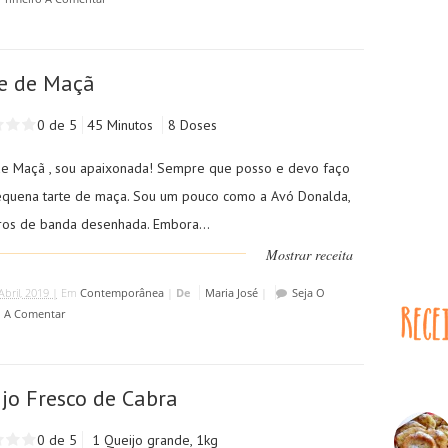
e de Maçã
0 de 5
45 Minutos
8 Doses
de Maçã , sou apaixonada! Sempre que posso e devo faço
quena tarte de maça. Sou um pouco como a Avó Donalda,
vros de banda desenhada. Embora...
Mostrar receita
Abril, 2019 |
Em
Contemporânea
|
De
Maria José
|
Seja O
o A Comentar
jo Fresco de Cabra
0 de 5
1 Queijo grande, 1kg