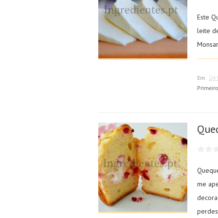
Este Q
leite d
Monsan
Em
24 
Primeir
Queq
Queque
me ape
decora
perdes