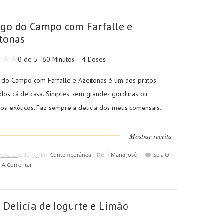
go do Campo com Farfalle e
tonas
0 de 5
60 Minutos
4 Doses
 do Campo com Farfalle e Azeitonas é um dos pratos
idos cá de casa. Simples, sem grandes gorduras ou
os exóticos. Faz sempre a delicia dos meus comensais.
Mostrar receita
Fevereiro, 2019 |
Em
Contemporânea
|
De
Maria José
|
Seja O
o A Comentar
 Delicia de Iogurte e Limão