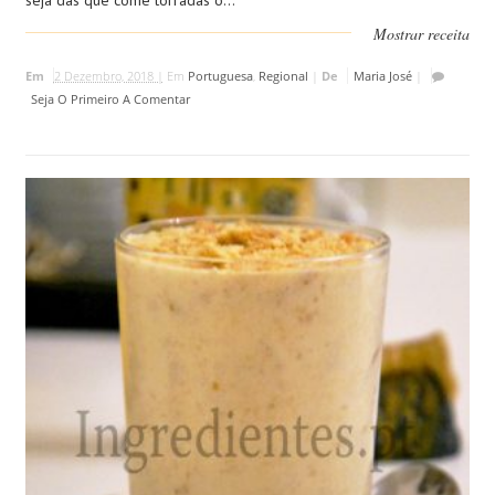
seja das que come torradas o...
Mostrar receita
Em
2 Dezembro, 2018 |
Em
Portuguesa
,
Regional
|
De
Maria José
|
Seja O Primeiro A Comentar