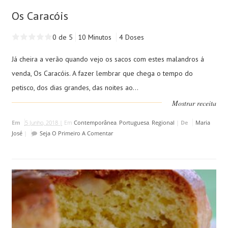
Os Caracóis
0 de 5
10 Minutos
4 Doses
Já cheira a verão quando vejo os sacos com estes malandros á
venda, Os Caracóis. A fazer lembrar que chega o tempo do
petisco, dos dias grandes, das noites ao...
Mostrar receita
Em
5 Junho, 2018 |
Em
Contemporânea
,
Portuguesa
,
Regional
|
De
Maria
José
|
Seja O Primeiro A Comentar