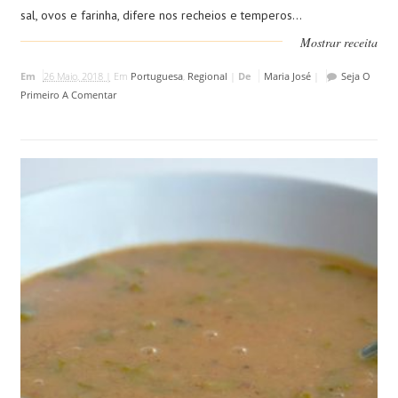
sal, ovos e farinha, difere nos recheios e temperos...
Mostrar receita
Em
26 Maio, 2018 |
Em
Portuguesa
,
Regional
|
De
Maria José
|
Seja O
Primeiro A Comentar