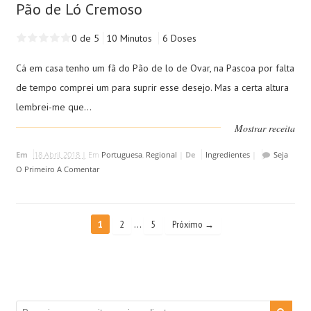
Pão de Ló Cremoso
0 de 5
10 Minutos
6 Doses
Cá em casa tenho um fã do Pão de lo de Ovar, na Pascoa por falta
de tempo comprei um para suprir esse desejo. Mas a certa altura
lembrei-me que...
Mostrar receita
Em
18 Abril, 2018 |
Em
Portuguesa
,
Regional
|
De
Ingredientes
|
Seja
O Primeiro A Comentar
…
1
2
5
Próximo →