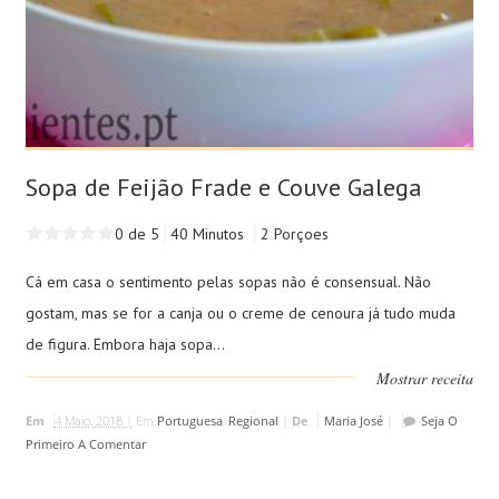
Sopa de Feijão Frade e Couve Galega
0 de 5
40 Minutos
2 Porçoes
Cá em casa o sentimento pelas sopas não é consensual. Não
gostam, mas se for a canja ou o creme de cenoura já tudo muda
de figura. Embora haja sopa...
Mostrar receita
Em
4 Maio, 2018 |
Em
Portuguesa
,
Regional
|
De
Maria José
|
Seja O
Primeiro A Comentar