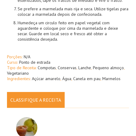
esterilizados, tape os frascos de imediato e vire o frasco.
Se prefere a marmelada mais rija e seca. Utilize tigelas para
colocar a marmelada depois de confecionada.
Humedeça um circulo feito em papel vegetal com
aguardente e coloque por cima da marmelada e deixe
secar. Guarde em local seco e fresco até obter a
consistência desejada.
Porções:
N/A
Curso:
Ponto de estrada
Tipo de Receita:
Compotas
,
Conservas
,
Lanche
,
Pequeno almoço
,
Vegetariano
Ingredientes:
Açúcar amarelo
,
Água
,
Canela em pau
,
Marmelos
CLASSIFIQUE A RECEITA