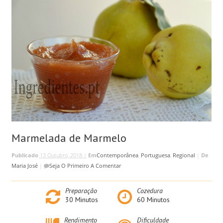
Marmelada de Marmelo
Publicado
13 Outubro, 2018 |
Em
Contemporânea
,
Portuguesa
,
Regional
|
De
Maria José
|
Seja O Primeiro A Comentar
Preparação
Cozedura
30
Minutos
60
Minutos
Rendimento
Dificuldade