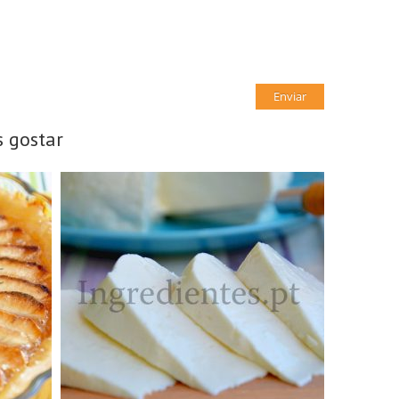
 gostar
1 Queijo grande, 1kg
N/A