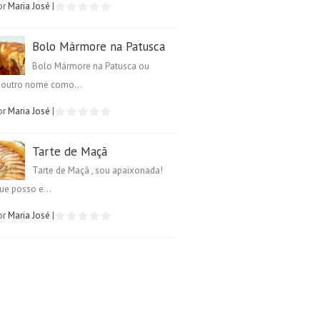
or
Maria José
|
Bolo Mármore na Patusca
Bolo Mármore na Patusca ou
é outro nome como...
or
Maria José
|
Tarte de Maçã
Tarte de Maçã , sou apaixonada!
ue posso e...
or
Maria José
|