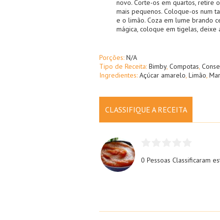
novo. Corte-os em quartos, retire
mais pequenos. Coloque-os num ta
e o limão. Coza em lume brando ce
mágica, coloque em tigelas, deixe 
Porções:
N/A
Tipo de Receita:
Bimby
,
Compotas
,
Conse
Ingredientes:
Açúcar amarelo
,
Limão
,
Ma
CLASSIFIQUE A RECEITA
0 Pessoas
Classificaram es