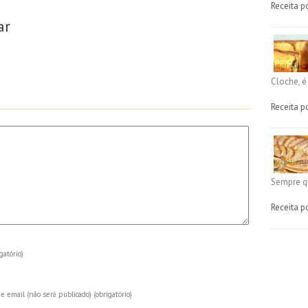
Receita p
ar
Cloche, 
Receita p
Sempre q
Receita p
gatório)
e email (não será publicado)
(obrigatório)