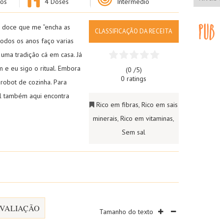
os
4 Doses
Intermédio
 doce que me “encha as
CLASSIFICAÇÃO DA RECEITA
odos os anos faço varias
uma tradição cá em casa. Já
 e eu sigo o ritual. Embora
(0 /
5
)
0 ratings
 robot de cozinha. Para
al também aqui encontra
Rico em fibras
,
Rico em sais
minerais
,
Rico em vitaminas
,
Sem sal
VALIAÇÃO
Tamanho do texto