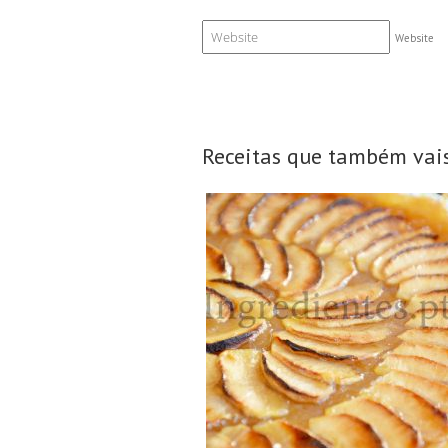
Website
Receitas que também vais
8 Doses
8 Pessoas
45Min