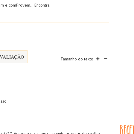
rovem e comProvem… Encontra
VALIAÇÃO
Tamanho do texto
osso
a 37Cº. Adicione o sal, mexa, e junte as gotas de coalho,