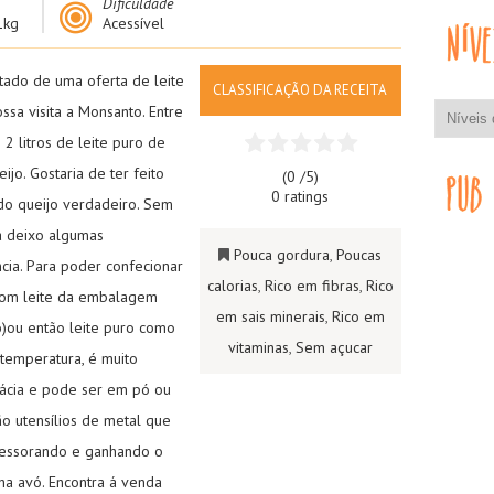
Dificuldade
1kg
Acessível
ltado de uma oferta de leite
CLASSIFICAÇÃO DA RECEITA
sa visita a Monsanto. Entre
 litros de leite puro de
ijo. Gostaria de ter feito
(0 /
5
)
0 ratings
 do queijo verdadeiro. Sem
a deixo algumas
Pouca gordura
,
Poucas
cia. Para poder confecionar
calorias
,
Rico em fibras
,
Rico
 com leite da embalagem
em sais minerais
,
Rico em
o)ou então leite puro como
vitaminas
,
Sem açucar
temperatura, é muito
mácia e pode ser em pó ou
 são utensílios de metal que
dessorando e ganhando o
ha avó. Encontra á venda