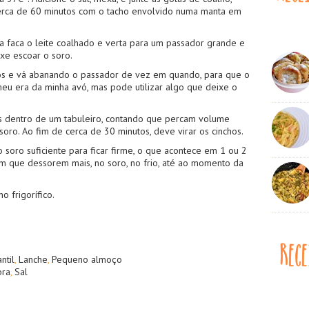
erca de 60 minutos com o tacho envolvido numa manta em
a faca o leite coalhado e verta para um passador grande e
xe escoar o soro.
os e vá abanando o passador de vez em quando, para que o
meu era da minha avó, mas pode utilizar algo que deixe o
s dentro de um tabuleiro, contando que percam volume
soro. Ao fim de cerca de 30 minutos, deve virar os cinchos.
 soro suficiente para ficar firme, o que acontece em 1 ou 2
em que dessorem mais, no soro, no frio, até ao momento da
 frigorífico.
antil
,
Lanche
,
Pequeno almoço
bra
,
Sal