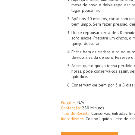
mexa de novo e deixe repousar c
lugar pouco frio.
Após os 40 minutos, cortar com um
bem limpo. Sem fazer pressão, dei
Deixe repousar cerca de 20 minut
soro escoe. Prepare um cincho, o 
queijo dessorar.
Encha bem os cinchos e coloque-o
devido à saída de soro. Reserve o 
Assim que o queijo tenha perdido o
horas, pode conservá-los assim, s
gulodice.
Conservam-se bem por 3 a 5 dias no
Porções:
N/A
Confecção:
280 Minutos
Tipo de Receita:
Conservas
,
Entradas
,
Inf
Ingredientes:
Coalho liquido
,
Leite de ca