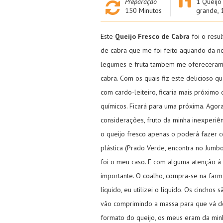
Preparação
1 Queijo
150
Minutos
grande, 
Este
Queijo Fresco de Cabra
foi o resu
de cabra que me foi feito aquando da nos
legumes e fruta tambem me ofereceram 2
cabra. Com os quais fiz este delicioso que
com cardo-leiteiro, ficaria mais próximo
químicos. Ficará para uma próxima. Agor
considerações, fruto da minha inexperiên
o queijo fresco apenas o poderá fazer
plástica (Prado Verde, encontra no Jumb
foi o meu caso. E com alguma atenção á 
importante. O coalho, compra-se na far
líquido, eu utilizei o liquido. Os cinchos
vão comprimindo a massa para que vá 
formato do queijo, os meus eram da min