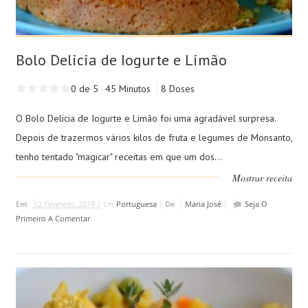
Bolo Delicia de Iogurte e Limão
0 de 5
45 Minutos
8 Doses
O Bolo Delicia de Iogurte e Limão foi uma agradável surpresa.
Depois de trazermos vários kilos de fruta e legumes de Monsanto,
tenho tentado "magicar" receitas em que um dos...
Mostrar receita
Em
12 Fevereiro, 2019 |
Em
Portuguesa
|
De
Maria José
|
Seja O
Primeiro A Comentar