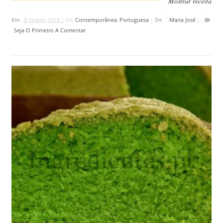
Mostrar receita
Em
8 Janeiro, 2019 |
Em
Contemporânea
,
Portuguesa
|
De
Maria José
|
Seja O Primeiro A Comentar