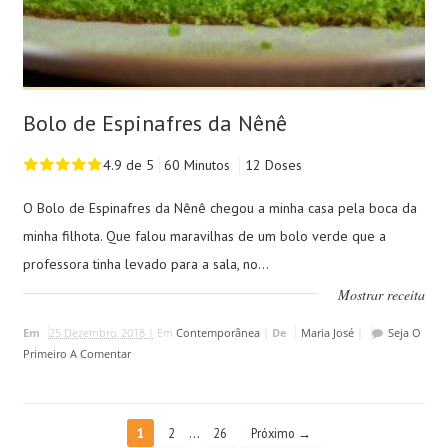
Bolo de Espinafres da Nênê
4.9 de 5
60 Minutos
12 Doses
O Bolo de Espinafres da Nênê chegou a minha casa pela boca da
minha filhota. Que falou maravilhas de um bolo verde que a
professora tinha levado para a sala, no...
Mostrar receita
Em
25 Dezembro, 2018 |
Em
Contemporânea
|
De
Maria José
|
Seja O
Primeiro A Comentar
…
1
2
26
Próximo →