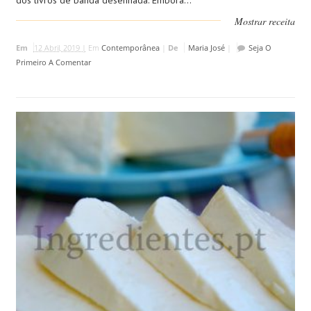
dos livros de banda desenhada. Embora...
Mostrar receita
Em
12 Abril, 2019 |
Em
Contemporânea
|
De
Maria José
|
Seja O
Primeiro A Comentar