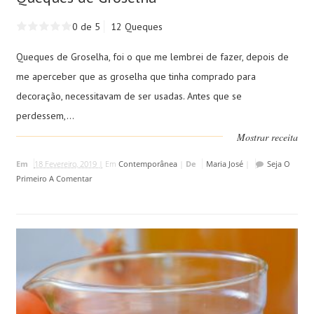
0 de 5
12 Queques
Queques de Groselha, foi o que me lembrei de fazer, depois de
me aperceber que as groselha que tinha comprado para
decoração, necessitavam de ser usadas. Antes que se
perdessem,...
Mostrar receita
Em
18 Fevereiro, 2019 |
Em
Contemporânea
|
De
Maria José
|
Seja O
Primeiro A Comentar