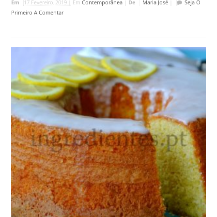
Em
17 Fevereiro, 2019 |
Em
Contemporânea
|
De
Maria José
|
Seja O
Primeiro A Comentar