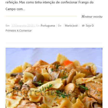
refeição. Mas como tinha intenção de confecionar Frango do
Campo com...
Mostrar receita
Em
17 Fevereiro, 2019 |
Em
Portuguesa
|
De
Maria José
|
Seja O
Primeiro A Comentar