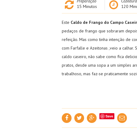
Preparação
Cozedura
15
Minutos
120
Min
Este
Caldo de Frango do Campo Casei
pedaços de frango que sobraram depois
refeição. Mas como tinha intenção de c
com Farfalle e Azeitonas
,veio a calhar.
caldo caseiro, não sabe como fica delicio
pratos, desde uma sopa a um simples ar
trabalhoso, mas faz-se praticamente so
Save