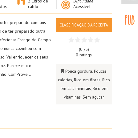
2 Litros de
Dificuldade
utos
caldo
Acessível
ro
foi preparado com uns
CLASSIFICAÇÃO DA RECEITA
 de ter preparado outra
onfecionar
Frango do Campo
 Se nunca cozinhou com
(0 /
5
)
0 ratings
so. Vai enriquecer os seus
roz. Parece muito
Pouca gordura
,
Poucas
zinho. ComProve…
calorias
,
Rico em fibras
,
Rico
em sais minerais
,
Rico em
vitaminas
,
Sem açucar