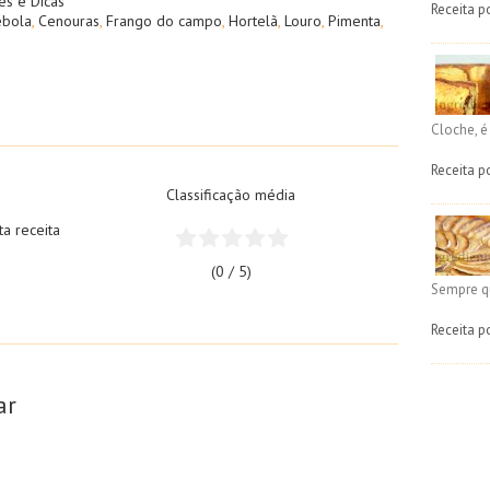
es e Dicas
Receita p
ebola
,
Cenouras
,
Frango do campo
,
Hortelã
,
Louro
,
Pimenta
,
Cloche, 
Receita p
Classificação média
ta receita
(0 / 5)
Sempre q
Receita p
ar