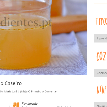
o Caseiro
De
Maria José
|
Seja O Primeiro A Comentar
Rendimento