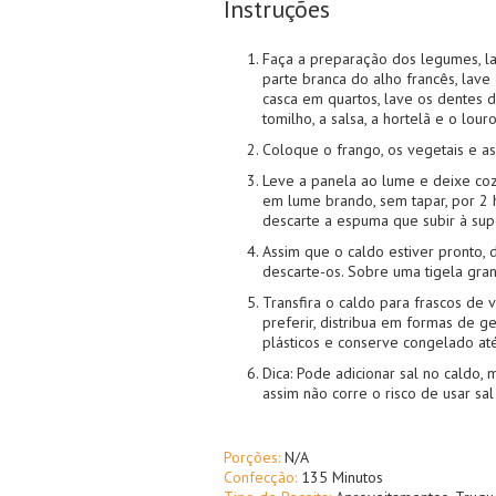
Instruções
Faça a preparação dos legumes, la
parte branca do alho francês, lave
casca em quartos, lave os dentes 
tomilho, a salsa, a hortelã e o louro
Coloque o frango, os vegetais e a
Leve a panela ao lume e deixe cozi
em lume brando, sem tapar, por 2 
descarte a espuma que subir à supe
Assim que o caldo estiver pronto, 
descarte-os. Sobre uma tigela gra
Transfira o caldo para frascos de v
preferir, distribua em formas de 
plásticos e conserve congelado at
Dica: Pode adicionar sal no caldo, m
assim não corre o risco de usar sal
Porções:
N/A
Confecção:
135 Minutos