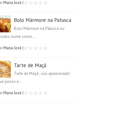
or
Maria José
|
Bolo Mármore na Patusca
Bolo Mármore na Patusca ou
é outro nome como...
or
Maria José
|
Tarte de Maçã
Tarte de Maçã , sou apaixonada!
ue posso e...
or
Maria José
|