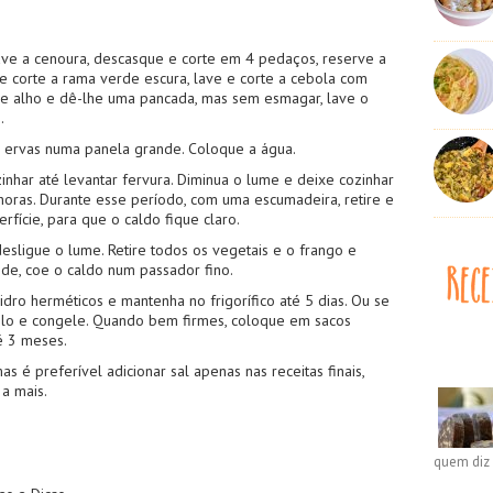
ve a cenoura, descasque e corte em 4 pedaços, reserve a
 e corte a rama verde escura, lave e corte a cebola com
de alho e dê-lhe uma pancada, mas sem esmagar, lave o
.
s ervas numa panela grande. Coloque a água.
nhar até levantar fervura. Diminua o lume e deixe cozinhar
horas. Durante esse período, com uma escumadeira, retire e
rfície, para que o caldo fique claro.
desligue o lume. Retire todos os vegetais e o frango e
nde, coe o caldo num passador fino.
idro herméticos e mantenha no frigorífico até 5 dias. Ou se
gelo e congele. Quando bem firmes, coloque em sacos
é 3 meses.
as é preferível adicionar sal apenas nas receitas finais,
 a mais.
quem diz 