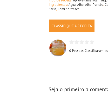
Tipo de Receita:
Aproveitamentos
,
Truqu
Ingredientes:
Água
,
Alho
,
Alho francês
,
C
Salsa
,
Tomilho fresco
CLASSIFIQUE A RECEITA
0 Pessoas
Classificaram es
Seja o primeiro a coment