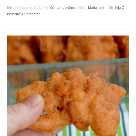
Em
30 Outubro, 2018 |
Em
Contemporânea
|
De
Maria José
|
Seja O
Primeiro A Comentar