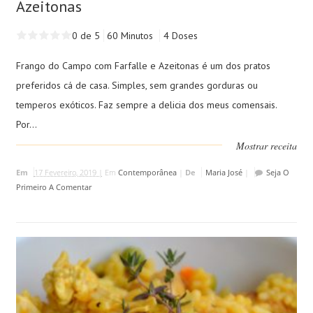
Azeitonas
0 de 5
60 Minutos
4 Doses
Frango do Campo com Farfalle e Azeitonas é um dos pratos
preferidos cá de casa. Simples, sem grandes gorduras ou
temperos exóticos. Faz sempre a delicia dos meus comensais.
Por...
Mostrar receita
Em
17 Fevereiro, 2019 |
Em
Contemporânea
|
De
Maria José
|
Seja O
Primeiro A Comentar