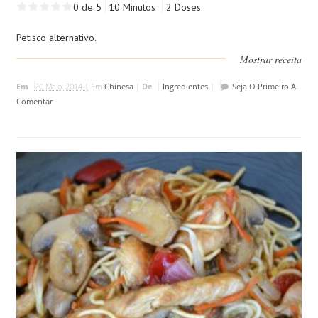
0 de 5
10 Minutos
2 Doses
Petisco alternativo.
Mostrar receita
Em
20 Maio, 2014 |
Em
Chinesa
|
De
Ingredientes
|
Seja O Primeiro A
Comentar