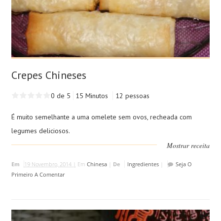
Crepes Chineses
0 de 5
15 Minutos
12 pessoas
É muito semelhante a uma omelete sem ovos, recheada com
legumes deliciosos.
Mostrar receita
Em
19 Novembro, 2014 |
Em
Chinesa
|
De
Ingredientes
|
Seja O
Primeiro A Comentar