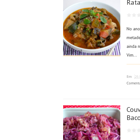
Rata
No ano
metade
ainda n
Vim...
Em
26 
Coment
Couv
Bac