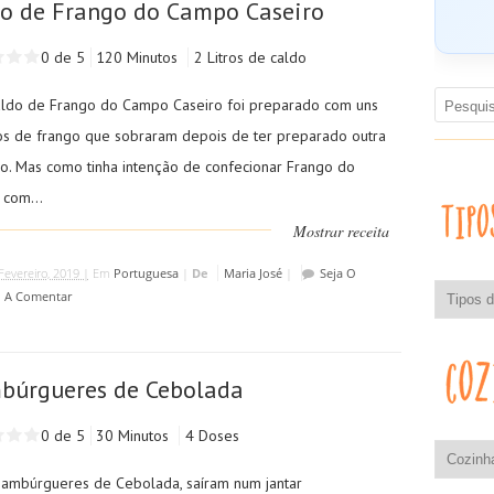
o de Frango do Campo Caseiro
0 de 5
120 Minutos
2 Litros de caldo
aldo de Frango do Campo Caseiro foi preparado com uns
s de frango que sobraram depois de ter preparado outra
ão. Mas como tinha intenção de confecionar Frango do
com...
Mostrar receita
Fevereiro, 2019 |
Em
Portuguesa
|
De
Maria José
|
Seja O
o A Comentar
búrgueres de Cebolada
0 de 5
30 Minutos
4 Doses
Hambúrgueres de Cebolada, saíram num jantar