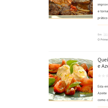
improv
e torn
prático
Em
30 
O Prime
Quei
e Az
Esta e
Azeite 
como de