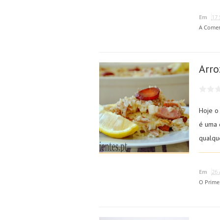
Em
17 
A Comen
Arro
Hoje o
é uma 
qualque
Em
26 
O Prime