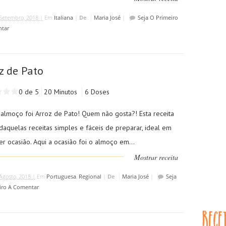
Setembro, 2018 |
Em
Italiana
|
De
Maria José
|
Seja O Primeiro
tar
z de Pato
0 de 5
20 Minutos
6 Doses
 almoço foi Arroz de Pato! Quem não gosta?! Esta receita
daquelas receitas simples e fáceis de preparar, ideal em
r ocasião. Aqui a ocasião foi o almoço em...
Mostrar receita
Agosto, 2018 |
Em
Portuguesa
,
Regional
|
De
Maria José
|
Seja
iro A Comentar