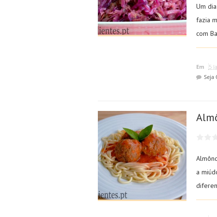
Um dia
fazia 
com Bac
Em
5 J
Seja
Alm
Almônd
a miúd
diferen