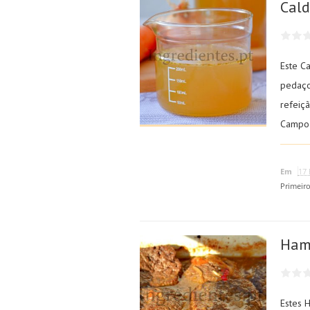
Cald
Este C
pedaço
refeiç
Campo 
Em
17 
Primeir
Ham
Estes 