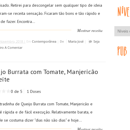
isado. Retirei para descongelar sem qualquer tipo de ideia
aram-se receita sensação. Ficaram tão bons e tão rápido e
 de fazer. Encontra...
Mostrar receita
Novembro, 2018 |
Em
Contemporânea
|
De
Maria José
|
Seja
iro A Comentar
jo Burrata com Tomate, Manjericão
eite
0 de 5
1 Doses
ntradinha de Queijo Burrata com Tomate, Manjericão e
é rápida e de fácil execução. Relativamente barata, e
 se costuma dizer "dias não são dias" e hoje...
Mostrar receita