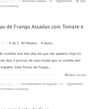
utubro, 2017 |
Em
Americana
,
Italiana
|
De
Ingredientes
|
Seja
iro A Comentar
as de Frango Assadas com Tomate e
o
0 de 5
40 Minutos
4 Doses
de cozinhar, mas tem dias em que não apetece. Hoje foi
ses dias, a precisar de uma receita que se cozinha sem
trabalho. Estas Pernas de Frango...
Mostrar receita
gosto, 2017 |
Em
Contemporânea
,
Portuguesa
|
De
Ingredientes
|
 O Primeiro A Comentar