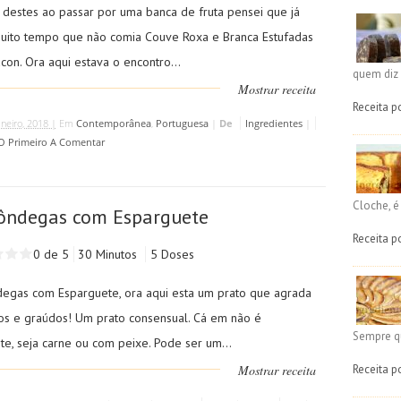
 destes ao passar por uma banca de fruta pensei que já
muito tempo que não comia Couve Roxa e Branca Estufadas
on. Ora aqui estava o encontro...
quem diz 
Mostrar receita
Receita p
aneiro, 2018 |
Em
Contemporânea
,
Portuguesa
|
De
Ingredientes
|
 O Primeiro A Comentar
Cloche, 
ôndegas com Esparguete
Receita p
0 de 5
30 Minutos
5 Doses
egas com Esparguete, ora aqui esta um prato que agrada
os e graúdos! Um prato consensual. Cá em não é
Sempre q
te, seja carne ou com peixe. Pode ser um...
Receita p
Mostrar receita