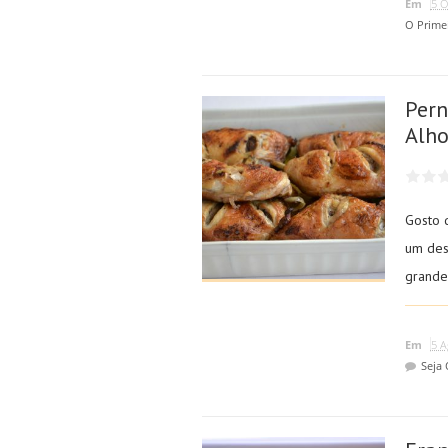
Em
5 O
O Prime
Pern
Alh
Gosto 
um des
grande 
Em
5 A
Seja