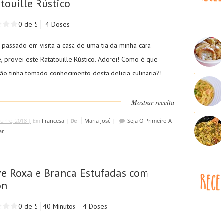
touille Rústico
0 de 5
4 Doses
 passado em visita a casa de uma tia da minha cara
, provei este Ratatouille Rústico. Adorei! Como é que
ão tinha tomado conhecimento desta delicia culinária?!
Mostrar receita
Junho, 2018 |
Em
Francesa
|
De
Maria José
|
Seja O Primeiro A
ar
e Roxa e Branca Estufadas com
on
0 de 5
40 Minutos
4 Doses