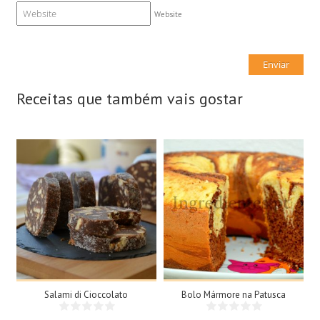
Website
Receitas que também vais gostar
15 Fatias
8 Doses
N/A
8 Pessoas
25Min
Salami di Cioccolato
Bolo Mármore na Patusca