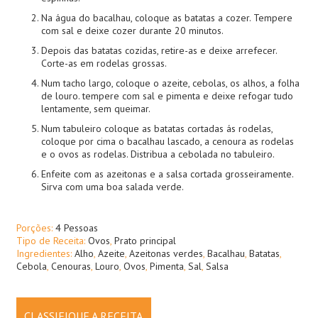
Na água do bacalhau, coloque as batatas a cozer. Tempere
com sal e deixe cozer durante 20 minutos.
Depois das batatas cozidas, retire-as e deixe arrefecer.
Corte-as em rodelas grossas.
Num tacho largo, coloque o azeite, cebolas, os alhos, a folha
de louro. tempere com sal e pimenta e deixe refogar tudo
lentamente, sem queimar.
Num tabuleiro coloque as batatas cortadas ás rodelas,
coloque por cima o bacalhau lascado, a cenoura as rodelas
e o ovos as rodelas. Distribua a cebolada no tabuleiro.
Enfeite com as azeitonas e a salsa cortada grosseiramente.
Sirva com uma boa salada verde.
Porções:
4 Pessoas
Tipo de Receita:
Ovos
,
Prato principal
Ingredientes:
Alho
,
Azeite
,
Azeitonas verdes
,
Bacalhau
,
Batatas
,
Cebola
,
Cenouras
,
Louro
,
Ovos
,
Pimenta
,
Sal
,
Salsa
CLASSIFIQUE A RECEITA