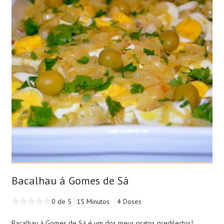
Bacalhau á Gomes de Sá
0 de 5
15 Minutos
4 Doses
Bacalhau á Gomes de Sá é um dos meus pratos predilectos!