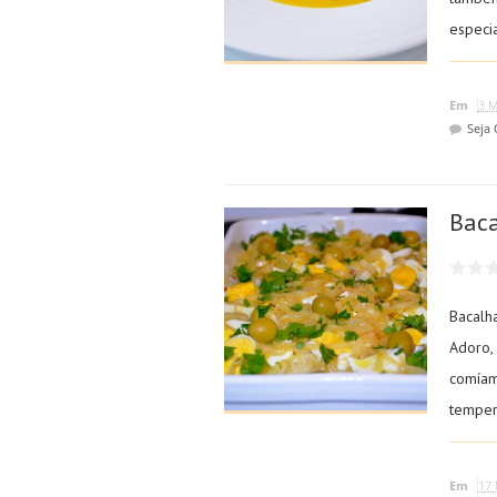
especi
Em
3 M
Seja
Baca
Bacalh
Adoro,
comíam
temper
Em
17 