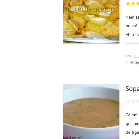
Nem se
ou até
Alho fi
Em
25 
|
Se
Sopa
Cá em 
gostam
de figu