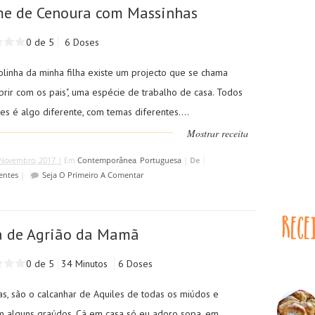
me de Cenoura com Massinhas
0 de 5
6 Doses
olinha da minha filha existe um projecto que se chama
brir com os pais", uma espécie de trabalho de casa. Todos
s é algo diferente, com temas diferentes....
Mostrar receita
Novembro, 2017 |
Em
Contemporânea
,
Portuguesa
|
De
entes
|
Seja O Primeiro A Comentar
a de Agrião da Mamã
0 de 5
34 Minutos
6 Doses
as, são o calcanhar de Aquiles de todas os miúdos e
 alguns graúdos. Cá em casa só eu adoro sopa, em