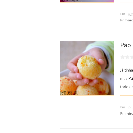
Em
4 M
Primeir
Pão 
Já tinh
mas Pão
todos o
Em
22 
Primeir