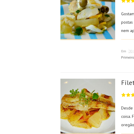
Gostam
postas
nem ap
Em
30 
Primeir
File
Desde 
coisa.
oregão