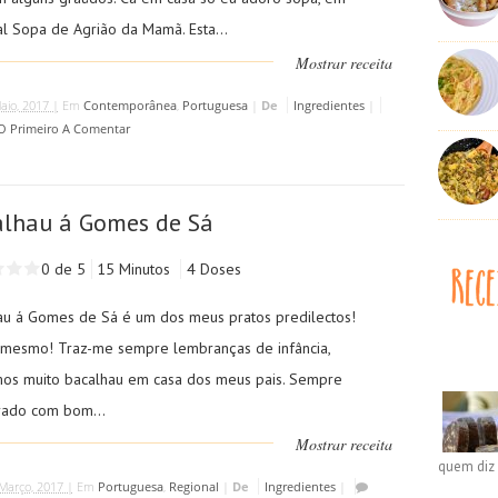
al Sopa de Agrião da Mamã. Esta...
Mostrar receita
aio, 2017 |
Em
Contemporânea
,
Portuguesa
|
De
Ingredientes
|
 O Primeiro A Comentar
lhau á Gomes de Sá
0 de 5
15 Minutos
4 Doses
au á Gomes de Sá é um dos meus pratos predilectos!
 mesmo! Traz-me sempre lembranças de infância,
os muito bacalhau em casa dos meus pais. Sempre
ado com bom...
Mostrar receita
quem diz 
Março, 2017 |
Em
Portuguesa
,
Regional
|
De
Ingredientes
|