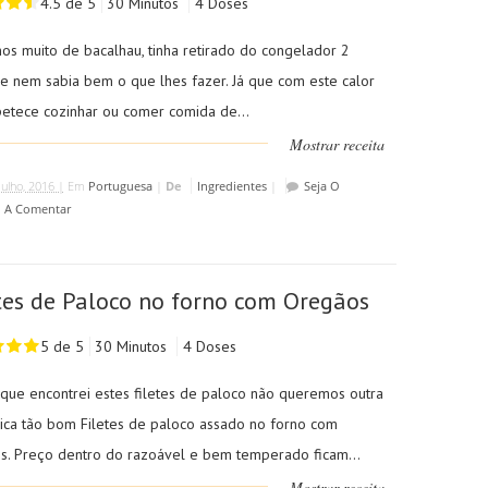
4.5 de 5
30 Minutos
4 Doses
os muito de bacalhau, tinha retirado do congelador 2
 e nem sabia bem o que lhes fazer. Já que com este calor
etece cozinhar ou comer comida de...
Mostrar receita
Julho, 2016 |
Em
Portuguesa
|
De
Ingredientes
|
Seja O
o A Comentar
tes de Paloco no forno com Oregãos
5 de 5
30 Minutos
4 Doses
que encontrei estes filetes de paloco não queremos outra
 Fica tão bom Filetes de paloco assado no forno com
s. Preço dentro do razoável e bem temperado ficam...
Mostrar receita