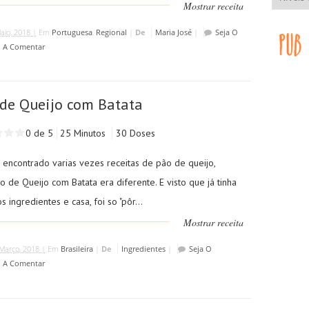
Mostrar receita
aio, 2018 |
Em
Portuguesa
,
Regional
|
De
Maria José
|
Seja O
o A Comentar
de Queijo com Batata
0 de 5
25 Minutos
30 Doses
a encontrado varias vezes receitas de pão de queijo,
 de Queijo com Batata era diferente. E visto que já tinha
s ingredientes e casa, foi so "pôr...
Mostrar receita
Março, 2018 |
Em
Brasileira
|
De
Ingredientes
|
Seja O
o A Comentar