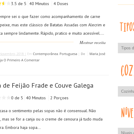
3.5 de 5
40 Minutos
4 Doses
mpre sei o que fazer como acompanhamento de carne
 peixe, mas este clássico de Batatas Assadas com Alecrim e
ca sempre lindamente. Rápido, pratico e muito acessível....
Mostrar receita
Novembro, 2018 |
Em
Contemporânea
,
Portuguesa
|
De
Maria José
ja O Primeiro A Comentar
 de Feijão Frade e Couve Galega
0 de 5
40 Minutos
2 Porçoes
casa o sentimento pelas sopas não é consensual. Não
, mas se for a canja ou o creme de cenoura já tudo muda
ra. Embora haja sopa...