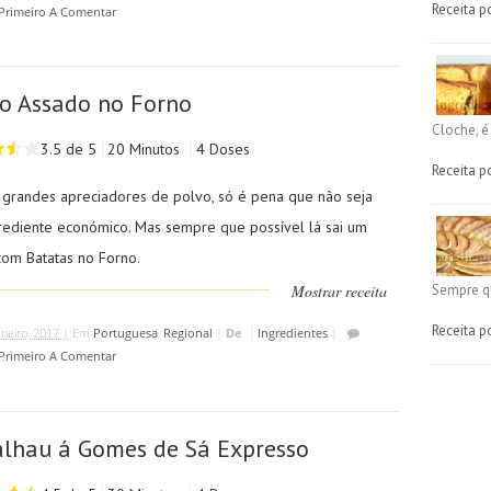
Receita p
 Primeiro A Comentar
o Assado no Forno
Cloche, 
3.5 de 5
20 Minutos
4 Doses
Receita p
grandes apreciadores de polvo, só é pena que não seja
rediente económico. Mas sempre que possível lá sai um
com Batatas no Forno.
Sempre q
Mostrar receita
Receita p
aneiro, 2017 |
Em
Portuguesa
,
Regional
|
De
Ingredientes
|
 Primeiro A Comentar
lhau á Gomes de Sá Expresso