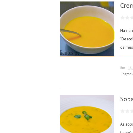
Cre
Na esc
"Desco
os mese
Em
18 
Ingredi
Sop
As sop
também