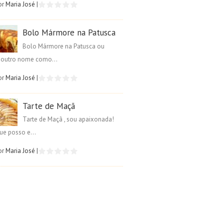
or
Maria José
|
Bolo Mármore na Patusca
Bolo Mármore na Patusca ou
é outro nome como...
or
Maria José
|
Tarte de Maçã
Tarte de Maçã , sou apaixonada!
ue posso e...
or
Maria José
|