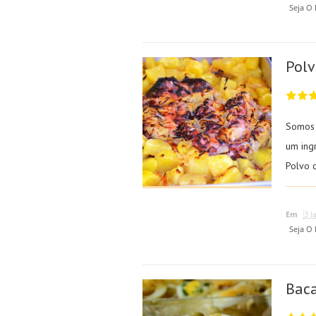
Seja O
Polv
Somos 
um ing
Polvo 
Em
3 J
Seja O
Baca