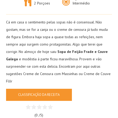
2 Porçoes
Intermédio
Cá em casa o sentimento pelas sopas não é consensual. Não
gostam, mas se for a canja ou o creme de cenoura já tudo muda
de figura. Embora haja sopa a quase todas as refeições, nem
sempre aqui surgem como protagonistas. Algo que terei que
corrigir. No almoço de hoje saiu
Sopa de Feijão Frade e Couve
Galega
e modéstia á parte ficou maravilhosa. Provem e vão
surpreender-se com esta delicia. Encontram por aqui outras
sugestões
Creme de Cenoura com Massinhas
ou
Creme de Couve
Flôr
CLASSIFICAÇÃO DA RECEITA
(0 /
5
)