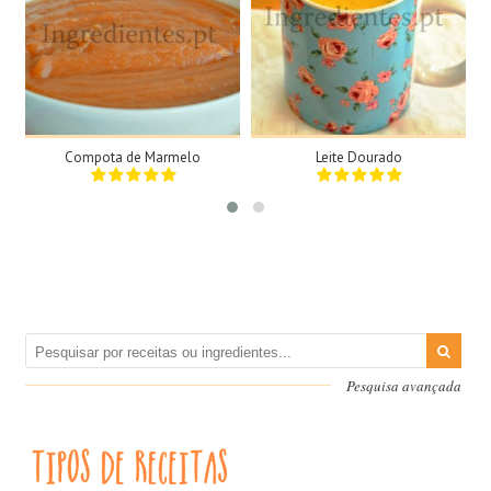
2 Tigelas
1 Dose
N/A
1 Pessoa
35Min
2Min
Compota de Marmelo
Leite Dourado
Pesquisa avançada