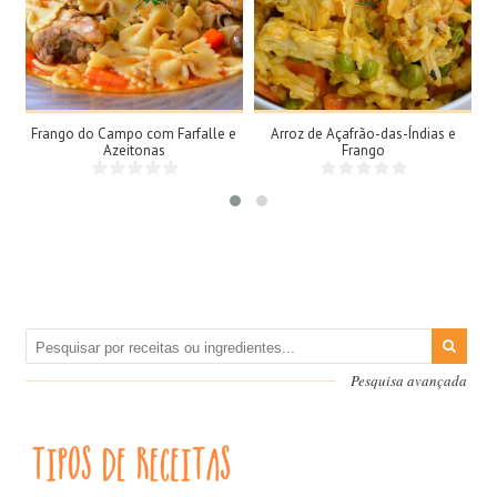
4 Doses
3 Doses
4 Pessoas
3 Pessoas
60Min
15Min
Frango do Campo com Farfalle e
Arroz de Açafrão-das-Índias e
Azeitonas
Frango
Pesquisa avançada