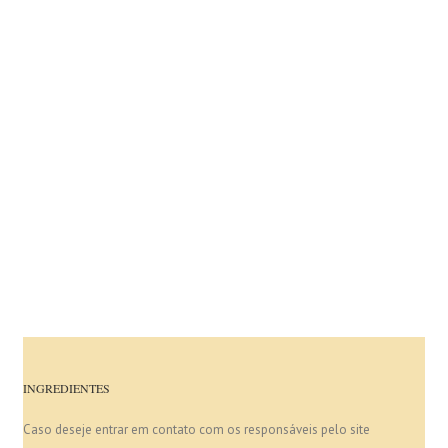
INGREDIENTES
Caso deseje entrar em contato com os responsáveis pelo site