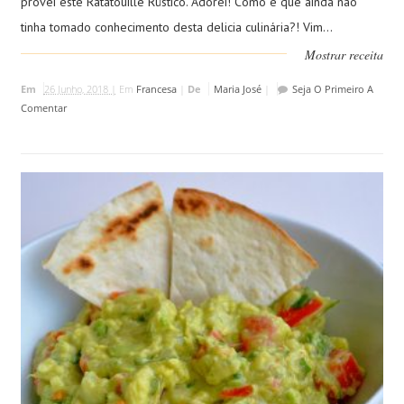
provei este Ratatouille Rústico. Adorei! Como é que ainda não
tinha tomado conhecimento desta delicia culinária?! Vim...
Mostrar receita
Em
26 Junho, 2018 |
Em
Francesa
|
De
Maria José
|
Seja O Primeiro A
Comentar