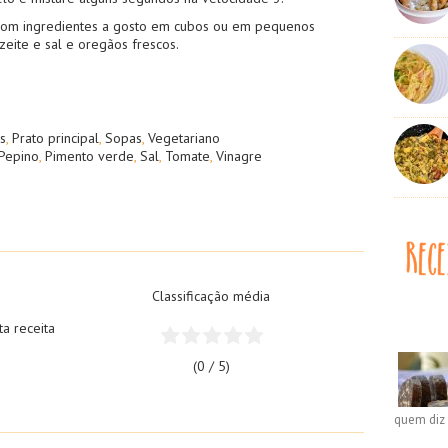
o com ingredientes a gosto em cubos ou em pequenos
eite e sal e oregãos frescos.
s
,
Prato principal
,
Sopas
,
Vegetariano
Pepino
,
Pimento verde
,
Sal
,
Tomate
,
Vinagre
Classificação média
ta receita
(0 / 5)
quem diz 