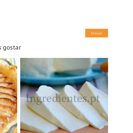
 gostar
1 Queijo grande, 1kg
N/A