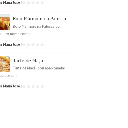
or
Maria José
|
Bolo Mármore na Patusca
Bolo Mármore na Patusca ou
é outro nome como...
or
Maria José
|
Tarte de Maçã
Tarte de Maçã , sou apaixonada!
ue posso e...
or
Maria José
|