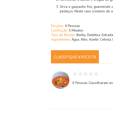
Sirva o gaspacho frio, guarnecid
pedaços. Neste caso croutons de az
Porções:
4 Pessoas
Confecção:
5 Minutos
Tipo de Receita:
Bimby
,
Dietética
,
Entrada
Ingredientes:
Água
,
Alho
,
Azeite
,
Cebola
,
CLASSIFIQUE A RECEITA
0 Pessoas
Classificaram es