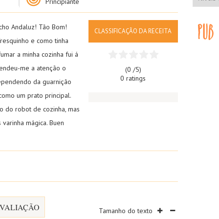
Principiante
cho Andaluz! Tão Bom!
CLASSIFICAÇÃO DA RECEITA
resquinho e como tinha
umar a minha cozinha fui á
 prendeu-me a atenção o
(0 /
5
)
0 ratings
Dependendo da guarnição
omo um prato principal.
o do robot de cozinha, mas
varinha mágica. B
uen
VALIAÇÃO
Tamanho do texto