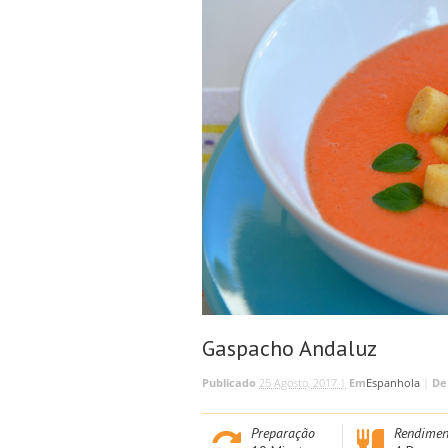
Gaspacho Andaluz
Publicado
25 Agosto, 2017 |
Em
Espanhola
|
De
Preparação
Rendimen