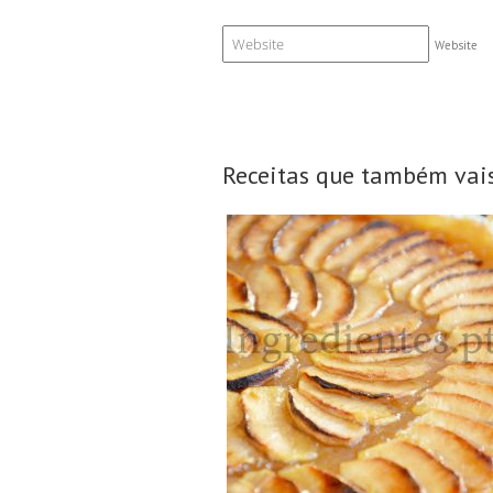
Website
Receitas que também vais
8 Doses
8 Pessoas
45Min