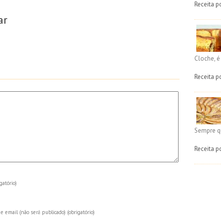
Receita p
ar
Cloche, 
Receita p
Sempre q
Receita p
gatório)
e email (não será publicado)
(obrigatório)