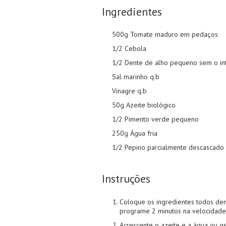
Ingredientes
500g Tomate maduro em pedaços
1/2 Cebola
1/2 Dente de alho pequeno sem o int
Sal marinho q.b
Vinagre q.b
50g Azeite biológico
1/2 Pimento verde pequeno
250g Água fria
1/2 Pepino parcialmente descascado
Instruções
Coloque os ingredientes todos den
programe 2 minutos na velocidade
Acrescente o azeite e a água ou g