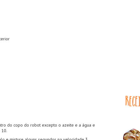
erior
tro do copo do robot excepto o azeite e a água e
 10.
elo e misture alguns segundos na velocidade 3.