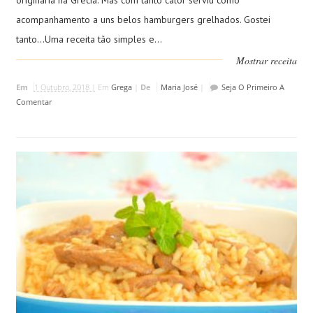
originaria na Grécia. Mas com tanto calor serviu como
acompanhamento a uns belos hamburgers grelhados. Gostei
tanto...Uma receita tão simples e...
Mostrar receita
Em
1 Outubro, 2018 |
Em
Grega
|
De
Maria José
|
Seja O Primeiro A
Comentar