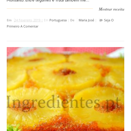
Monsanto. Entre legumes e fruta tambem me...
Mostrar receita
Em
24 Fevereiro, 2019 |
Em
Portuguesa
|
De
Maria José
|
Seja O
Primeiro A Comentar