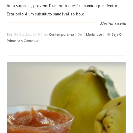
bela surpresa, provem. É um bolo que fica húmido por dentro.
Este bolo é um substituto saudável ao bolo...
Mostrar receita
Em
16 Outubro, 2018 |
Em
Contemporânea
|
De
Maria José
|
Seja O
Primeiro A Comentar