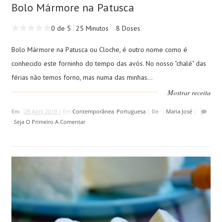
Bolo Mármore na Patusca
0 de 5
25 Minutos
8 Doses
Bolo Mármore na Patusca ou Cloche, é outro nome como é
conhecido este forninho do tempo das avós. No nosso "chalé" das
férias não temos forno, mas numa das minhas...
Mostrar receita
Em
28 Abril, 2019 |
Em
Contemporânea
,
Portuguesa
|
De
Maria José
|
Seja O Primeiro A Comentar