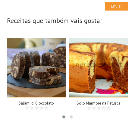
Receitas que também vais gostar
15 Fatias
8 Doses
N/A
8 Pessoas
25Min
Salami di Cioccolato
Bolo Mármore na Patusca