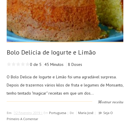
Bolo Delicia de Iogurte e Limão
0 de 5
45 Minutos
8 Doses
O Bolo Delicia de Iogurte e Limão foi uma agradável surpresa.
Depois de trazermos vários kilos de fruta e legumes de Monsanto,
tenho tentado "magicar" receitas em que um dos...
Mostrar receita
Em
12 Fevereiro, 2019 |
Em
Portuguesa
|
De
Maria José
|
Seja O
Primeiro A Comentar