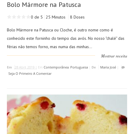
Bolo Mármore na Patusca
0 de 5
25 Minutos
8 Doses
Bolo Mármore na Patusca ou Cloche, é outro nome como é
conhecido este forninho do tempo das avós. No nosso "chalé" das
férias não temos forno, mas numa das minhas...
Mostrar receita
Em
28 Abril, 2019 |
Em
Contemporânea
,
Portuguesa
|
De
Maria José
|
Seja O Primeiro A Comentar