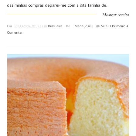
das minhas compras deparei-me com a dita farinha de...
Mostrar receita
Em
29 Agosto, 2018 |
Em
Brasileira
|
De
Maria José
|
Seja O Primeiro A
Comentar