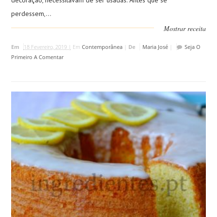
decoração, necessitavam de ser usadas. Antes que se
perdessem,...
Mostrar receita
Em
18 Fevereiro, 2019 |
Em
Contemporânea
|
De
Maria José
|
Seja O
Primeiro A Comentar