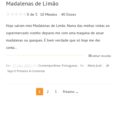
Madalenas de Limão
0 de 5
10 Minutos
40 Doses
Hoje saíram mini Madalenas de Limão. Numa das minhas visitas ao
supermercado vizinho deparei-me com uma maquina de assar
madalenas ou queques. É bem verdade que só hoje me dei
conta...
Mostrar receita
Em
27 Julho, 2018 |
Em
Contemporânea
,
Portuguesa
|
De
Maria José
|
Seja O Primeiro A Comentar
1
2
3
Próximo →