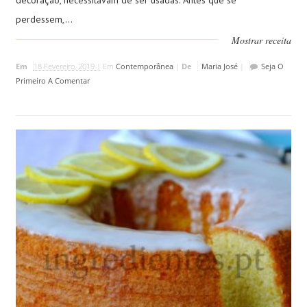
decoração, necessitavam de ser usadas. Antes que se
perdessem,...
Mostrar receita
Em
18 Fevereiro, 2019 |
Em
Contemporânea
|
De
Maria José
|
Seja O
Primeiro A Comentar