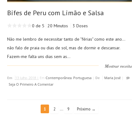
Bifes de Peru com Limão e Salsa
0 de 5
20 Minutos
3 Doses
Não me lembro de necessitar tanto de "férias" como este ano...
não falo de praia ou dias de sol, mas de dormir e descansar.
Fazem-me falta uns dias sem as...
Mostrar receita
Em
13 Julho, 2018 |
Em
Contemporânea
,
Portuguesa
|
De
Maria José
|
Seja O Primeiro A Comentar
…
1
2
9
Próximo →