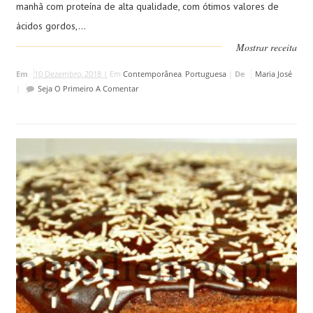
manhã com proteína de alta qualidade, com ótimos valores de
ácidos gordos,...
Mostrar receita
Em
10 Dezembro, 2018 |
Em
Contemporânea
,
Portuguesa
|
De
Maria José
|
Seja O Primeiro A Comentar