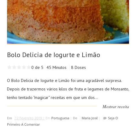
Bolo Delicia de Iogurte e Limão
0 de 5
45 Minutos
8 Doses
O Bolo Delicia de Iogurte e Limão foi uma agradável surpresa.
Depois de trazermos vários kilos de fruta e legumes de Monsanto,
tenho tentado "magicar" receitas em que um dos...
Mostrar receita
Em
12 Fevereiro, 2019 |
Em
Portuguesa
|
De
Maria José
|
Seja O
Primeiro A Comentar