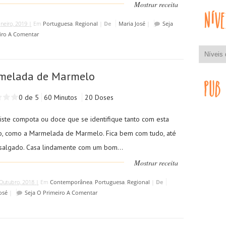
Mostrar receita
aneiro, 2019 |
Em
Portuguesa
,
Regional
|
De
Maria José
|
Seja
iro A Comentar
melada de Marmelo
0 de 5
60 Minutos
20 Doses
iste compota ou doce que se identifique tanto com esta
o, como a Marmelada de Marmelo. Fica bem com tudo, até
salgado. Casa lindamente com um bom...
Mostrar receita
Outubro, 2018 |
Em
Contemporânea
,
Portuguesa
,
Regional
|
De
osé
|
Seja O Primeiro A Comentar