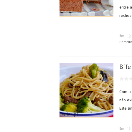
entre a
rechea
Em
10 
Primeir
Bife
Com o 
não ex
Este B
Em
15 