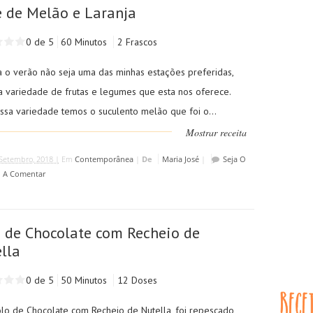
 de Melão e Laranja
0 de 5
60 Minutos
2 Frascos
 o verão não seja uma das minhas estações preferidas,
a variedade de frutas e legumes que esta nos oferece.
essa variedade temos o suculento melão que foi o...
Mostrar receita
Setembro, 2018 |
Em
Contemporânea
|
De
Maria José
|
Seja O
o A Comentar
 de Chocolate com Recheio de
lla
0 de 5
50 Minutos
12 Doses
olo de Chocolate com Recheio de Nutella, foi repescado