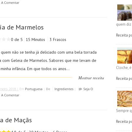
o A Comentar
quem diz 
ia de Marmelos
Receita p
0 de 5
15 Minutos
3 Frascos
 quem não se tenha já deliciado com uma bela torrada
a com Geleia de Marmelos. Sabores que me levam de
Cloche, 
minha infância. Em que todos os anos...
Mostrar receita
Receita p
aneiro, 2018 |
Em
Portuguesa
|
De
Ingredientes
|
Seja O
o A Comentar
Sempre q
oa de Maçãs
Receita p