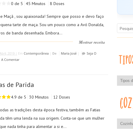
0 de 5
45 Minutos
8 Doses
de Maçã , sou apaixonada! Sempre que posso e devo faço
quena tarte de maça. Sou um pouco como a Avó Donalda,
vros de banda desenhada. Embora...
Mostrar receita
Abril, 2019 |
Em
Contemporânea
|
De
Maria José
|
Seja O
o A Comentar
as de Parida
4.9 de 5
30 Minutos
12 Doses
odas as tradições desta época festiva, também as Fatias
ida têm uma lenda na sua origem. Conta-se que um mulher
ue nada tinha para alimentar a si e...