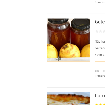
Primeir
Gele
Não há
barrad
novo a 
Em
1 J
Primeir
Cor