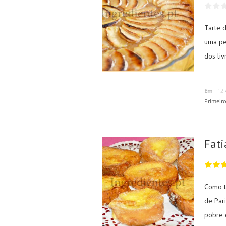
Tarte 
uma pe
dos li
Em
12 
Primeir
Fati
Como t
de Par
pobre q