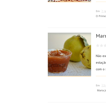
Em
1 J
O Prime
Mar
Não ex
estaçã
com o 
Em
13 
Maria J