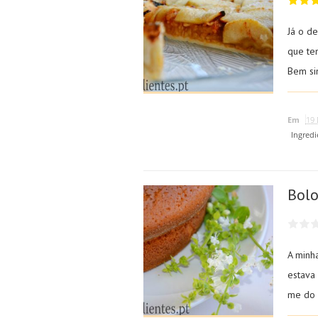
Já o d
que te
Bem sim
Em
19 
Ingredi
Bolo
A minha
estava
me do 