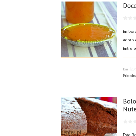
Doce
Embora
adoro 
Entre 
Em
28 
Primeir
Bolo
Nute
Este B