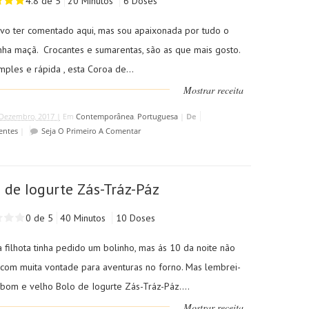
4.8 de 5
20 Minutos
6 Doses
evo ter comentado aqui, mas sou apaixonada por tudo o
nha maçã. Crocantes e sumarentas, são as que mais gosto.
ples e rápida , esta Coroa de...
Mostrar receita
Dezembro, 2017 |
Em
Contemporânea
,
Portuguesa
|
De
entes
|
Seja O Primeiro A Comentar
 de Iogurte Zás-Tráz-Páz
0 de 5
40 Minutos
10 Doses
 filhota tinha pedido um bolinho, mas ás 10 da noite não
 com muita vontade para aventuras no forno. Mas lembrei-
bom e velho Bolo de Iogurte Zás-Tráz-Páz....
Mostrar receita