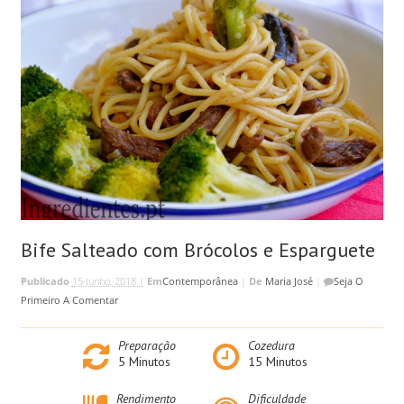
Bife Salteado com Brócolos e Esparguete
Publicado
15 Junho, 2018 |
Em
Contemporânea
|
De
Maria José
|
Seja O
Primeiro A Comentar
Preparação
Cozedura
5
Minutos
15
Minutos
Rendimento
Dificuldade