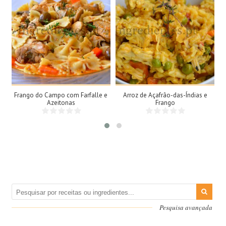
4 Doses
3 Doses
4 Pessoas
3 Pessoas
60Min
15Min
Frango do Campo com Farfalle e
Arroz de Açafrão-das-Índias e
Azeitonas
Frango
Pesquisa avançada