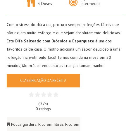
3 Doses
Intermédio
Com o stress do dia a dia, procuro sempre refeições fáceis que
não exijam muito esforço e que sejam absolutamente deliciosas.
Este
Bife Salteado com Brócolos e Esparguete
é um dos
favoritos cá de casa. O molho adiciona um sabor delicioso a uma
refeição incrivelmente fácil! Temos comida na mesa em 20
minutos, tão prático enquanto as crianças tomam banho.
CLASSIFICAÇÃO DA RECEITA
(0 /
5
)
0 ratings
Pouca gordura
,
Rico em fibras
,
Rico em