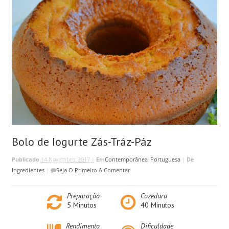
Bolo de Iogurte Zás-Tráz-Páz
Publicado
14 Novembro, 2017 |
Em
Contemporânea
,
Portuguesa
|
De
Ingredientes
|
Seja O Primeiro A Comentar
Preparação
Cozedura
5
Minutos
40
Minutos
Rendimento
Dificuldade