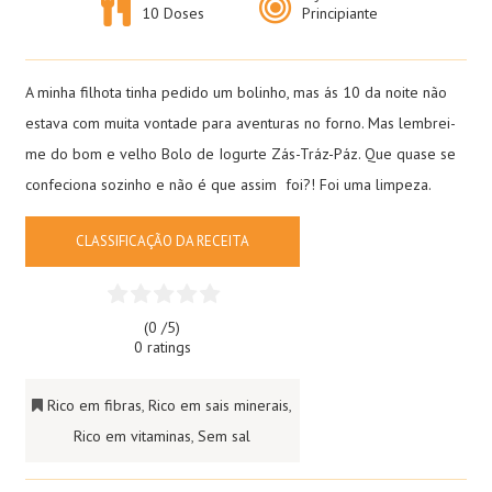
10 Doses
Principiante
A minha filhota tinha pedido um bolinho, mas ás 10 da noite não
estava com muita vontade para aventuras no forno. Mas lembrei-
me do bom e velho Bolo de Iogurte Zás-Tráz-Páz. Que quase se
confeciona sozinho e não é que assim foi?! Foi uma limpeza.
CLASSIFICAÇÃO DA RECEITA
(0 /
5
)
0 ratings
Rico em fibras
,
Rico em sais minerais
,
Rico em vitaminas
,
Sem sal