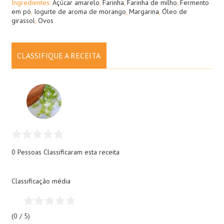
Ingredientes:
Açúcar amarelo
,
Farinha
,
Farinha de milho
,
Fermento
em pó
,
Iogurte de aroma de morango
,
Margarina
,
Óleo de
girassol
,
Ovos
CLASSIFIQUE A RECEITA
0 Pessoas
Classificaram esta receita
Classificação média
(0 / 5)