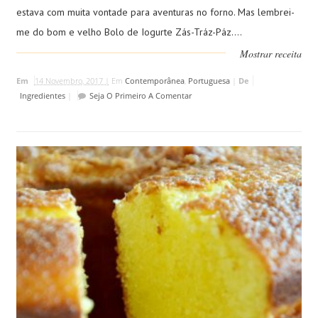
estava com muita vontade para aventuras no forno. Mas lembrei-
me do bom e velho Bolo de Iogurte Zás-Tráz-Páz....
Mostrar receita
Em
14 Novembro, 2017 |
Em
Contemporânea
,
Portuguesa
|
De
Ingredientes
|
Seja O Primeiro A Comentar