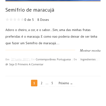
Semifrio de maracujá
0 de 5
8 Doses
Adoro o cheiro, a cor, e o sabor...Sim, uma das minhas frutas
preferidas é o maracuja. E como nao poderia deixar de ser tinha
que fazer um Semifrio de maracujá....
Mostrar receita
Em
27 Junho, 2017 |
Em
Contemporânea
,
Portuguesa
|
De
Ingredientes
|
Seja O Primeiro A Comentar
…
1
2
5
Próximo →