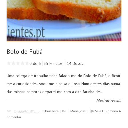
Bolo de Fubá
0 de 5
35 Minutos
14 Doses
Uma colega de trabalho tinha falado-me do Bolo de Fubá, e ficou-
me a curiosidade...soou-me a coisa gulosa. Num destes dias numa
das minhas compras deparei-me com a dita farinha de...
Mostrar receita
Em
29 Agosto, 2018 |
Em
Brasileira
|
De
Maria José
|
Seja O Primeiro A
Comentar