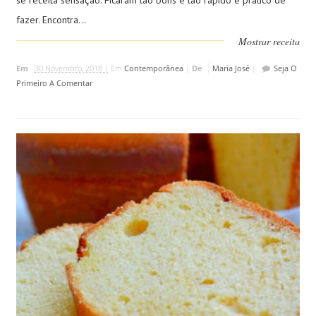
se receita sensação. Ficaram tão bons e tão rápido e prático de
fazer. Encontra...
Mostrar receita
Em
30 Novembro, 2018 |
Em
Contemporânea
|
De
Maria José
|
Seja O
Primeiro A Comentar