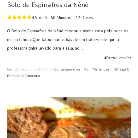
Bolo de Espinafres da Nênê
4.9 de 5
60 Minutos
12 Doses
O Bolo de Espinafres da Nênê chegou a minha casa pela boca da
minha filhota. Que falou maravilhas de um bolo verde que a
professora tinha levado para a sala, no...
Mostrar receita
Em
25 Dezembro, 2018 |
Em
Contemporânea
|
De
Maria José
|
Seja O
Primeiro A Comentar