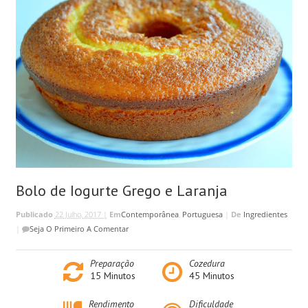
Bolo de Iogurte Grego e Laranja
Publicado
22 Julho, 2017 |
Em
Contemporânea
,
Portuguesa
|
De
Ingredientes
|
Seja O Primeiro A Comentar
Preparação
Cozedura
15
Minutos
45
Minutos
Rendimento
Dificuldade