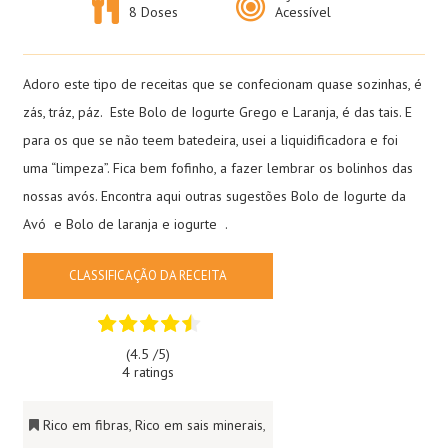
8 Doses
Acessível
Adoro este tipo de receitas que se confecionam quase sozinhas, é
zás, tráz, páz. Este Bolo de Iogurte Grego e Laranja, é das tais. E
para os que se não teem batedeira, usei a liquidificadora e foi
uma “limpeza”. Fica bem fofinho, a fazer lembrar os bolinhos das
nossas avós. Encontra aqui outras sugestões
Bolo de Iogurte da
Avó
e
Bolo de laranja e iogurte
.
CLASSIFICAÇÃO DA RECEITA
(4.5 /
5
)
4 ratings
Rico em fibras
,
Rico em sais minerais
,