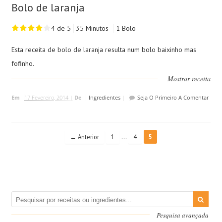
Bolo de laranja
4 de 5
35 Minutos
1 Bolo
Esta receita de bolo de laranja resulta num bolo baixinho mas
fofinho.
Mostrar receita
Em
17 Fevereiro, 2014 |
De
Ingredientes
|
Seja O Primeiro A Comentar
…
← Anterior
1
4
5
Pesquisa avançada