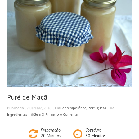
Puré de Maçã
Publicado
12 Outubro, 2016 |
Em
Contemporânea
,
Portuguesa
|
De
Ingredientes
|
Seja O Primeiro A Comentar
Preparação
Cozedura
20
Minutos
30
Minutos