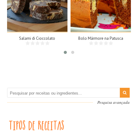
15 Fatias
8 Doses
N/A
8 Pessoas
25Min
Salami di Cioccolato
Bolo Mármore na Patusca
Pesquisa avançada