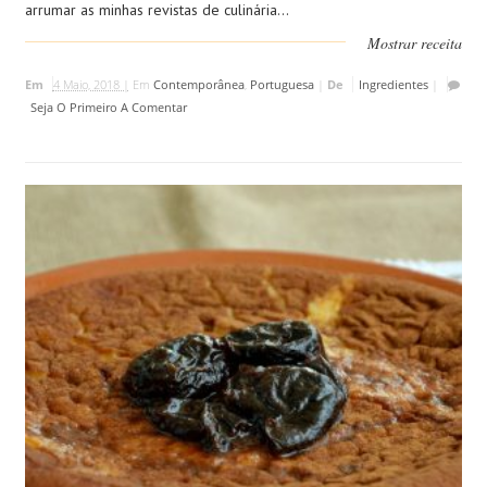
arrumar as minhas revistas de culinária...
Mostrar receita
Em
4 Maio, 2018 |
Em
Contemporânea
,
Portuguesa
|
De
Ingredientes
|
Seja O Primeiro A Comentar