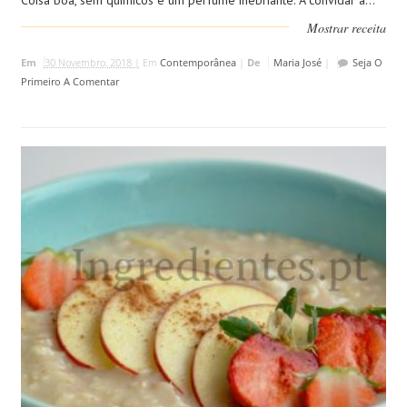
Coisa boa, sem químicos e um perfume inebriante. A convidar á...
Mostrar receita
Em
30 Novembro, 2018 |
Em
Contemporânea
|
De
Maria José
|
Seja O
Primeiro A Comentar