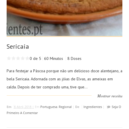
Sericaia
0 de 5
60 Minutos
8 Doses
Para festejar a Páscoa porque não um delicioso doce alentejano, a
bela Sericaia. Adornada com as jóias de Elvas, as ameixas em
calda. Depois de ter comprado uma, tive que...
Mostrar receita
Em
6 Abril, 2018 |
Em
Portuguesa
,
Regional
|
De
Ingredientes
|
Seja O
Primeiro A Comentar