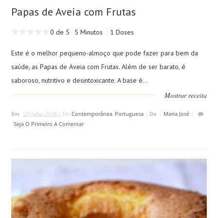
Papas de Aveia com Frutas
0 de 5
5 Minutos
1 Doses
Este é o melhor pequeno-almoço que pode fazer para bem da
saúde, as Papas de Aveia com Frutas. Além de ser barato, é
saboroso, nutritivo e desintoxicante. A base é...
Mostrar receita
Em
25 Julho, 2018 |
Em
Contemporânea
,
Portuguesa
|
De
Maria José
|
Seja O Primeiro A Comentar