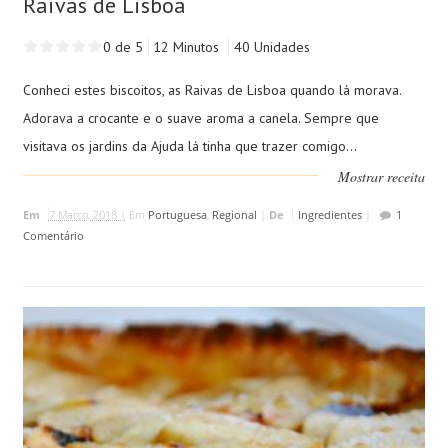
Raivas de Lisboa
0 de 5
12 Minutos
40 Unidades
Conheci estes biscoitos, as Raivas de Lisboa quando lá morava.
Adorava a crocante e o suave aroma a canela. Sempre que
visitava os jardins da Ajuda lá tinha que trazer comigo...
Mostrar receita
Em
7 Março, 2018 |
Em
Portuguesa
,
Regional
|
De
Ingredientes
|
1
Comentário