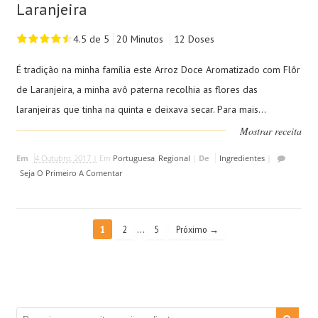
Laranjeira
4.5 de 5
20 Minutos
12 Doses
É tradição na minha família este Arroz Doce Aromatizado com Flôr
de Laranjeira, a minha avô paterna recolhia as flores das
laranjeiras que tinha na quinta e deixava secar. Para mais...
Mostrar receita
Em
4 Outubro, 2017 |
Em
Portuguesa
,
Regional
|
De
Ingredientes
|
Seja O Primeiro A Comentar
…
1
2
5
Próximo →