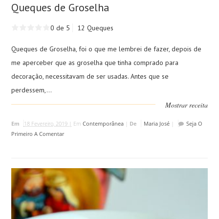
Queques de Groselha
0 de 5
12 Queques
Queques de Groselha, foi o que me lembrei de fazer, depois de
me aperceber que as groselha que tinha comprado para
decoração, necessitavam de ser usadas. Antes que se
perdessem,...
Mostrar receita
Em
18 Fevereiro, 2019 |
Em
Contemporânea
|
De
Maria José
|
Seja O
Primeiro A Comentar