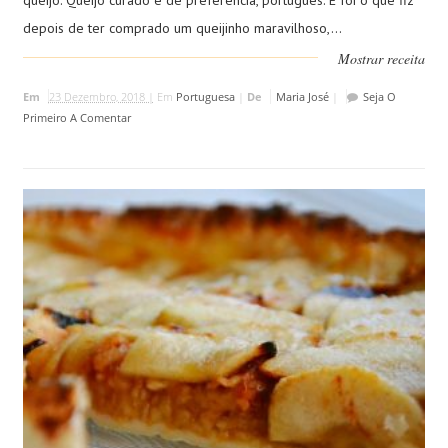
queijo. Queijo curado e de preferência, português. E foi o que fiz
depois de ter comprado um queijinho maravilhoso,...
Mostrar receita
Em
23 Dezembro, 2018 |
Em
Portuguesa
|
De
Maria José
|
Seja O
Primeiro A Comentar