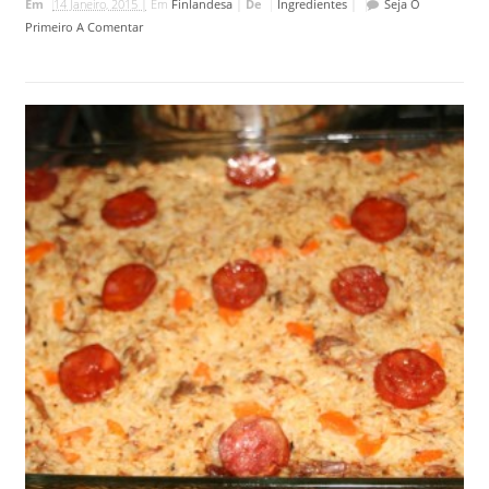
Em
14 Janeiro, 2015 |
Em
Finlandesa
|
De
Ingredientes
|
Seja O
Primeiro A Comentar