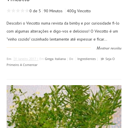
0 de 5
90 Minutos
400g Vincotto
Descobri o Vincotto numa revista da bimby e por curiosidade fi-lo
com algumas alterações e digo-vos e delicioso! O Vincotto é um
"vinho cozido" cozinhado lentamente até espessar e ficar...
Mostrar receita
Em
31 Janeiro, 2017 |
Em
Grega
,
Italiana
|
De
Ingredientes
|
Seja O
Primeiro A Comentar