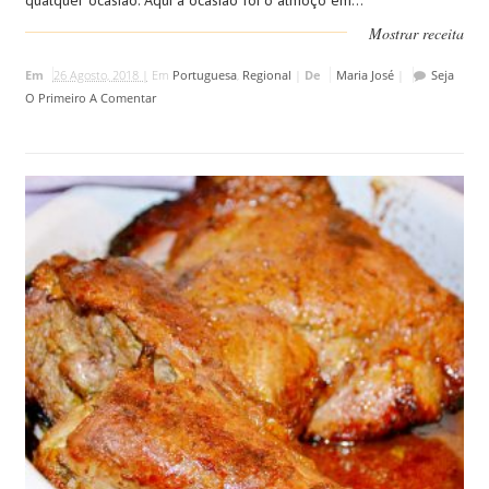
qualquer ocasião. Aqui a ocasião foi o almoço em...
Mostrar receita
Em
26 Agosto, 2018 |
Em
Portuguesa
,
Regional
|
De
Maria José
|
Seja
O Primeiro A Comentar