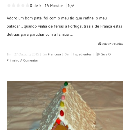
0 de 5
15 Minutos
N/A
Adoro um bom paté, foi com o meu tio que refinei o meu
paladar... quando vinha de férias a Portugal trazia de França estas
delicias para partilhar com a família....
Mostrar receita
Em
27 Outubro, 2015 |
Em
Francesa
|
De
Ingredientes
|
Seja O
Primeiro A Comentar