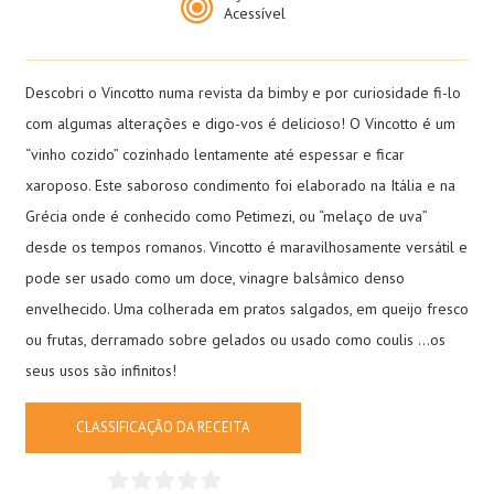
Acessível
Descobri o Vincotto numa revista da bimby e por curiosidade fi-lo
com algumas alterações e digo-vos é delicioso! O Vincotto é um
“vinho cozido” cozinhado lentamente até espessar e ficar
xaroposo. Este saboroso condimento foi elaborado na Itália e na
Grécia onde é conhecido como Petimezi, ou “melaço de uva”
desde os tempos romanos. Vincotto é maravilhosamente versátil e
pode ser usado como um doce, vinagre balsâmico denso
envelhecido. Uma colherada em pratos salgados, em queijo fresco
ou frutas, derramado sobre gelados ou usado como coulis …os
seus usos são infinitos!
CLASSIFICAÇÃO DA RECEITA