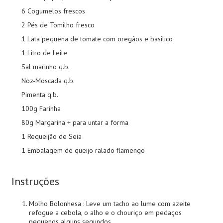
6 Cogumelos frescos
2 Pés de Tomilho fresco
1 Lata pequena de tomate com oregãos e basilico
1 Litro de Leite
Sal marinho q.b.
Noz-Moscada q.b.
Pimenta q.b.
100g Farinha
80g Margarina + para untar a forma
1 Requeijão de Seia
1 Embalagem de queijo ralado flamengo
Instruções
Molho Bolonhesa : Leve um tacho ao lume com azeite
refogue a cebola, o alho e o chouriço em pedaços
pequenos alguns segundos.