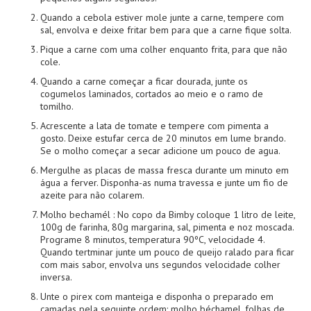
Quando a cebola estiver mole junte a carne, tempere com
sal, envolva e deixe fritar bem para que a carne fique solta.
Pique a carne com uma colher enquanto frita, para que não
cole.
Quando a carne começar a ficar dourada, junte os
cogumelos laminados, cortados ao meio e o ramo de
tomilho.
Acrescente a lata de tomate e tempere com pimenta a
gosto. Deixe estufar cerca de 20 minutos em lume brando.
Se o molho começar a secar adicione um pouco de agua.
Mergulhe as placas de massa fresca durante um minuto em
água a ferver. Disponha-as numa travessa e junte um fio de
azeite para não colarem.
Molho bechamél : No copo da Bimby coloque 1 litro de leite,
100g de farinha, 80g margarina, sal, pimenta e noz moscada.
Programe 8 minutos, temperatura 90ºC, velocidade 4.
Quando tertminar junte um pouco de queijo ralado para ficar
com mais sabor, envolva uns segundos velocidade colher
inversa.
Unte o pirex com manteiga e disponha o preparado em
camadas pela seguinte ordem: molho béchamel, folhas de