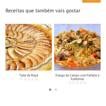
Receitas que também vais gostar
8 Doses
4 Doses
8 Pessoas
4 Pessoas
45Min
60Min
Tarte de Maçã
Frango do Campo com Farfalle e
Azeitonas