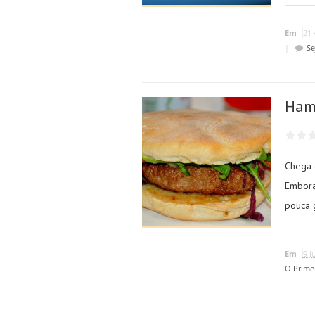
Em
21 
|
Se
Ham
Chega 
Embora
pouca g
Em
9 J
O Prime