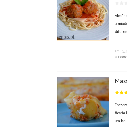
Almônd
a miúd
diferen
Em
5 O
O Prime
Mass
Encont
ficari
um belo