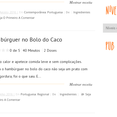
Mostrar receita
Agosto, 2016 |
Em
Contemporânea
,
Portuguesa
|
De
Ingredientes
ja O Primeiro A Comentar
búrguer no Bolo do Caco
0 de 5
40 Minutos
2 Doses
o calor e apetece comida leve e sem complicações.
 o hambúrguer no bolo do caco não seja um prato com
ordura, foi o que saiu. E...
Mostrar receita
unho, 2016 |
Em
Portuguesa
,
Regional
|
De
Ingredientes
|
Seja
iro A Comentar