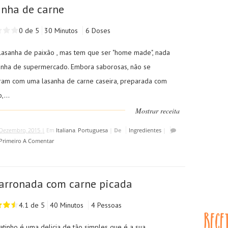
nha de carne
0 de 5
30 Minutos
6 Doses
lasanha de paixão , mas tem que ser "home made", nada
anha de supermercado. Embora saborosas, não se
am com uma lasanha de carne caseira, preparada com
,...
Mostrar receita
Dezembro, 2015 |
Em
Italiana
,
Portuguesa
|
De
Ingredientes
|
 Primeiro A Comentar
arronada com carne picada
4.1 de 5
40 Minutos
4 Pessoas
atinho é uma delicia de tão simples que é a sua