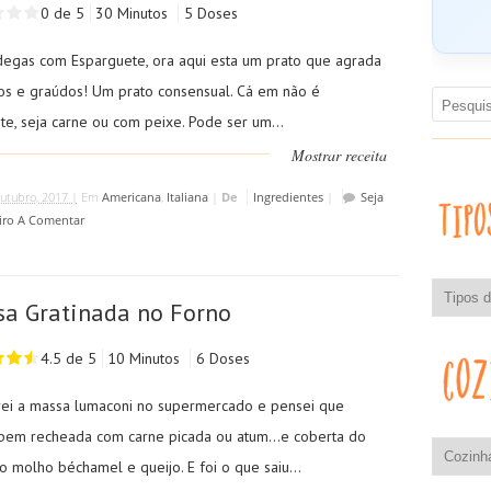
0 de 5
30 Minutos
5 Doses
egas com Esparguete, ora aqui esta um prato que agrada
os e graúdos! Um prato consensual. Cá em não é
te, seja carne ou com peixe. Pode ser um...
Mostrar receita
utubro, 2017 |
Em
Americana
,
Italiana
|
De
Ingredientes
|
Seja
iro A Comentar
a Gratinada no Forno
4.5 de 5
10 Minutos
6 Doses
rei a massa lumaconi no supermercado e pensei que
a bem recheada com carne picada ou atum...e coberta do
 molho béchamel e queijo. E foi o que saiu...