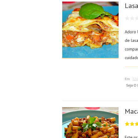
Lasa
Adoro 
de las
compar
cuidado
Em
13 
Seja O
Mac
Este pr