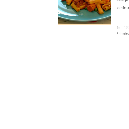
confec
Em
18 
Primeir