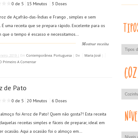
0 de 5
15 Minutos
3 Doses
rroz de Açafrão-das-Índias e Frango , simples e sem
a. É uma receita que se prepara rápido. Excelente para os
m que o tempo é escasso e necessitamos...
Mostrar receita
aneiro, 2019 |
Em
Contemporânea
,
Portuguesa
|
De
Maria José
|
 O Primeiro A Comentar
z de Pato
0 de 5
20 Minutos
6 Doses
 almoço foi Arroz de Pato! Quem não gosta?! Esta receita
daquelas receitas simples e fáceis de preparar, ideal em
r ocasião. Aqui a ocasião foi o almoço em...