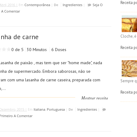
Receita p
Abril, 2016 |
Em
Contemporânea
|
De
Ingredientes
|
Seja O
o A Comentar
nha de carne
Cloche, 
Receita p
0 de 5
30 Minutos
6 Doses
lasanha de paixão , mas tem que ser "home made", nada
anha de supermercado. Embora saborosas, não se
am com uma lasanha de carne caseira, preparada com
Sempre q
,...
Receita p
Mostrar receita
Dezembro, 2015 |
Em
Italiana
,
Portuguesa
|
De
Ingredientes
|
 Primeiro A Comentar