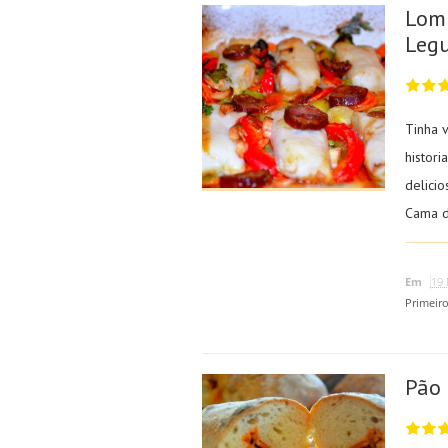
Lom
Leg
Tinha 
histor
delici
Cama d
Em
19 
Primeir
Pão 