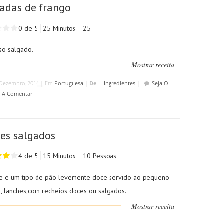
adas de frango
0 de 5
25 Minutos
25
so salgado.
Mostrar receita
Dezembro, 2014 |
Em
Portuguesa
|
De
Ingredientes
|
Seja O
o A Comentar
es salgados
4 de 5
15 Minutos
10 Pessoas
e e um tipo de pão levemente doce servido ao pequeno
, lanches,com recheios doces ou salgados.
Mostrar receita