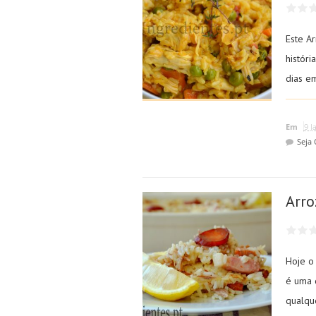
Este A
históri
dias e
Em
9 J
Seja
Arro
Hoje o
é uma 
qualque