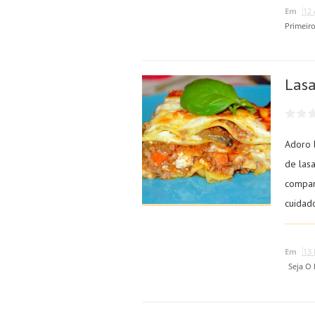
Em
12 
Primeir
Lasa
Adoro 
de las
compar
cuidado
Em
13 
Seja O