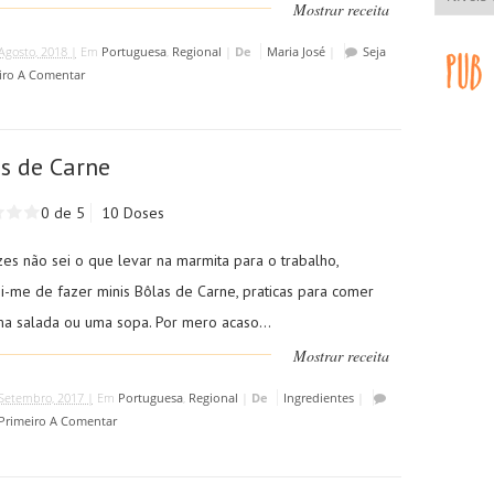
Mostrar receita
Agosto, 2018 |
Em
Portuguesa
,
Regional
|
De
Maria José
|
Seja
iro A Comentar
s de Carne
0 de 5
10 Doses
es não sei o que levar na marmita para o trabalho,
i-me de fazer minis Bôlas de Carne, praticas para comer
a salada ou uma sopa. Por mero acaso...
Mostrar receita
Setembro, 2017 |
Em
Portuguesa
,
Regional
|
De
Ingredientes
|
 Primeiro A Comentar