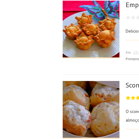
Emp
Delicio
Em
28 
Primeir
Scon
O scon
almoço