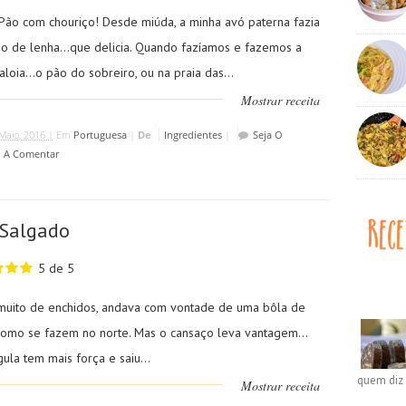
Pão com chouriço! Desde miúda, a minha avó paterna fazia
no de lenha...que delicia. Quando fazíamos e fazemos a
aloia...o pão do sobreiro, ou na praia das...
Mostrar receita
Maio, 2016 |
Em
Portuguesa
|
De
Ingredientes
|
Seja O
o A Comentar
 Salgado
5 de 5
muito de enchidos, andava com vontade de uma bôla de
como se fazem no norte. Mas o cansaço leva vantagem...
ula tem mais força e saiu...
quem diz 
Mostrar receita