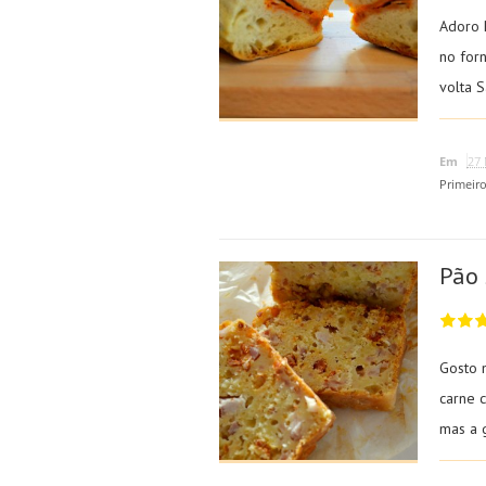
Adoro 
no for
volta S
Em
27 
Primeir
Pão
Gosto 
carne 
mas a g