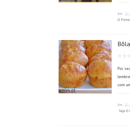
Em
26 
O Prime
Bôla
Por vez
lembre
com um
Em
22 
Seja O