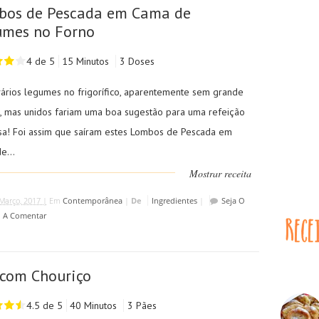
bos de Pescada em Cama de
umes no Forno
4 de 5
15 Minutos
3 Doses
vários legumes no frigorífico, aparentemente sem grande
ia, mas unidos fariam uma boa sugestão para uma refeição
osa! Foi assim que saíram estes Lombos de Pescada em
e...
Mostrar receita
Março, 2017 |
Em
Contemporânea
|
De
Ingredientes
|
Seja O
o A Comentar
com Chouriço
4.5 de 5
40 Minutos
3 Pães