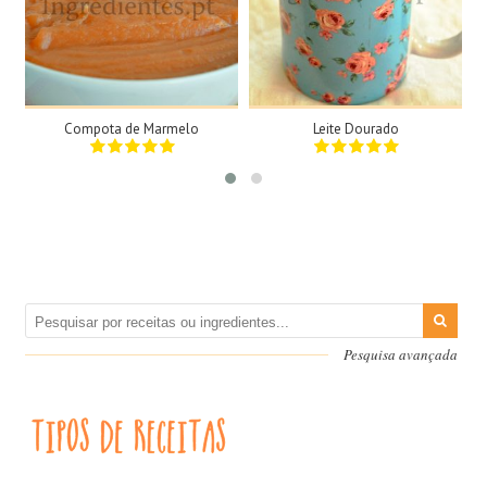
2 Tigelas
1 Dose
N/A
1 Pessoa
35Min
2Min
Compota de Marmelo
Leite Dourado
Pesquisa avançada