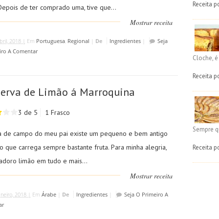
Receita p
Depois de ter comprado uma, tive que...
Mostrar receita
bril, 2018 |
Em
Portuguesa
,
Regional
|
De
Ingredientes
|
Seja
iro A Comentar
Cloche, 
Receita p
erva de Limão á Marroquina
3 de 5
1 Frasco
Sempre q
a de campo do meu pai existe um pequeno e bem antigo
o que carrega sempre bastante fruta. Para minha alegria,
Receita p
 adoro limão em tudo e mais...
Mostrar receita
aneiro, 2018 |
Em
Árabe
|
De
Ingredientes
|
Seja O Primeiro A
ar