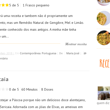
5 de 5
1 Frasco pequeno
rá uma receita e tambem não é propriamente um
ento, mas um Remédio Natural de Gengibre, Mel e Limão.
ente conhecido dos mais antigos. A minha mãe tinha
 um...
Mostrar receita
Maio, 2018 |
Em
Contemporânea
,
Portuguesa
|
De
Maria José
|
ntário
caia
0 de 5
60 Minutos
8 Doses
estejar a Páscoa porque não um delicioso doce alentejano,
quem diz 
Sericaia. Adornada com as jóias de Elvas, as ameixas em