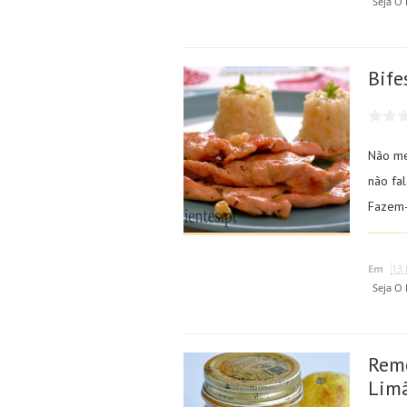
Seja O
Bife
Não me 
não fal
Fazem-
Em
13 
Seja O
Remé
Lim