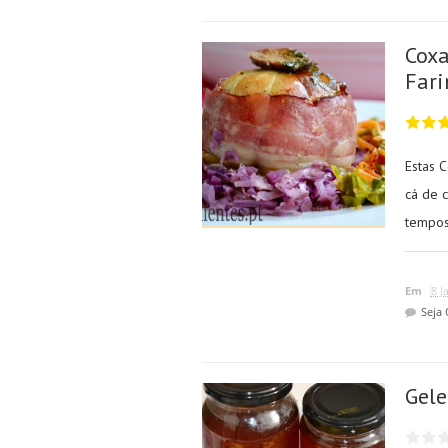
Coxa
Fari
Estas 
cá de 
tempos
Em
8 J
Seja
Gele