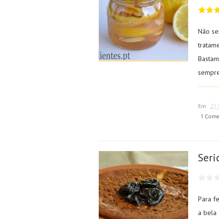
Não se
tratam
Bastam
sempre
Em
21 
1 Come
Seri
Para f
a bela 