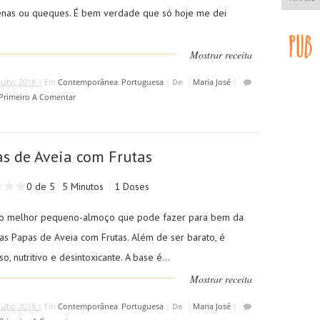
nas ou queques. É bem verdade que só hoje me dei
Mostrar receita
Julho, 2018 |
Em
Contemporânea
,
Portuguesa
|
De
Maria José
|
 Primeiro A Comentar
s de Aveia com Frutas
0 de 5
5 Minutos
1 Doses
 o melhor pequeno-almoço que pode fazer para bem da
 as Papas de Aveia com Frutas. Além de ser barato, é
o, nutritivo e desintoxicante. A base é...
Mostrar receita
Julho, 2018 |
Em
Contemporânea
,
Portuguesa
|
De
Maria José
|