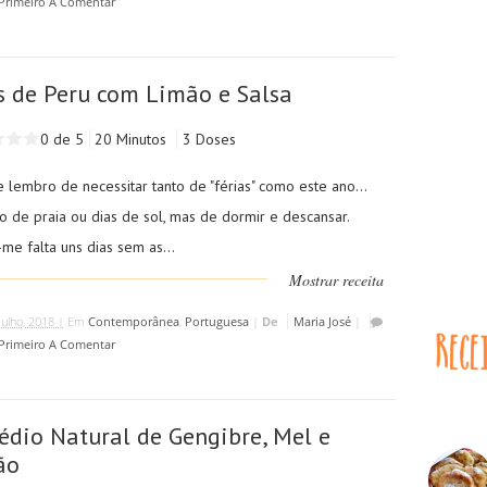
 Primeiro A Comentar
s de Peru com Limão e Salsa
0 de 5
20 Minutos
3 Doses
lembro de necessitar tanto de "férias" como este ano...
o de praia ou dias de sol, mas de dormir e descansar.
me falta uns dias sem as...
Mostrar receita
Julho, 2018 |
Em
Contemporânea
,
Portuguesa
|
De
Maria José
|
 Primeiro A Comentar
dio Natural de Gengibre, Mel e
ão