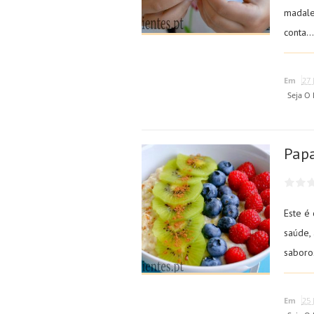
madale
conta...
Em
27 
Seja O
Papa
Este é
saúde,
saboros
Em
25 