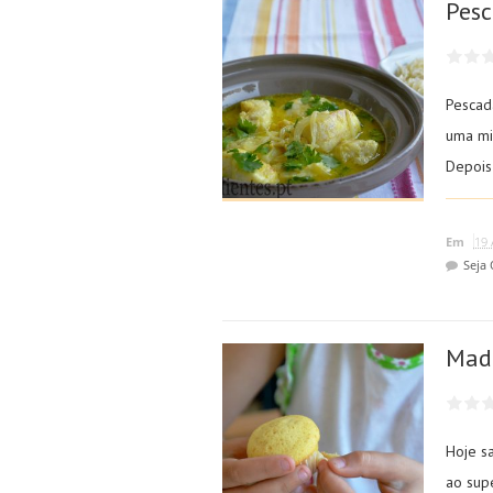
Pesc
Pescad
uma mi
Depois 
Em
19 
Seja
Mad
Hoje s
ao sup