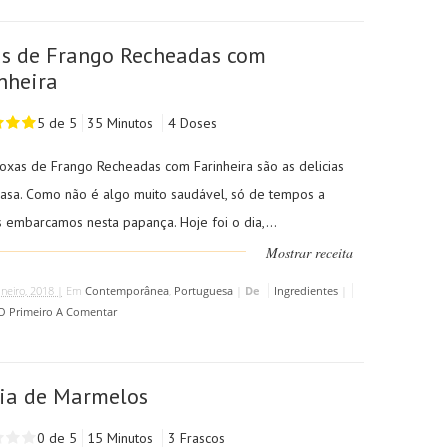
s de Frango Recheadas com
nheira
5 de 5
35 Minutos
4 Doses
Coxas de Frango Recheadas com Farinheira são as delicias
casa. Como não é algo muito saudável, só de tempos a
 embarcamos nesta papança. Hoje foi o dia,...
Mostrar receita
aneiro, 2018 |
Em
Contemporânea
,
Portuguesa
|
De
Ingredientes
|
 O Primeiro A Comentar
ia de Marmelos
0 de 5
15 Minutos
3 Frascos