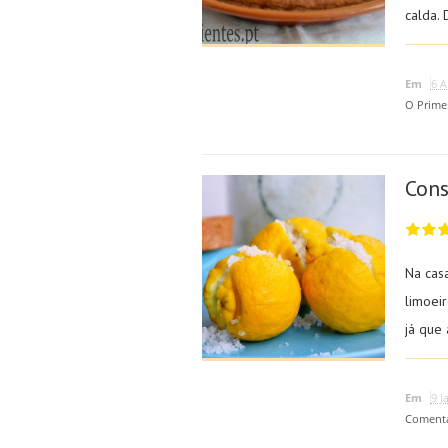
calda. 
Em
6 A
O Prime
Cons
Na cas
limoeir
já que
Em
9 J
Coment