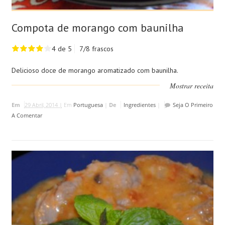
Compota de morango com baunilha
4 de 5
7/8 frascos
Delicioso doce de morango aromatizado com baunilha.
Mostrar receita
Em
29 Abril, 2014 |
Em
Portuguesa
|
De
Ingredientes
|
Seja O Primeiro
A Comentar