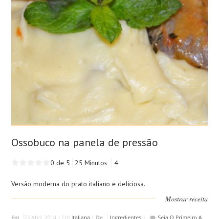
Ossobuco na panela de pressão
0 de 5
25 Minutos
4
Versão moderna do prato italiano e deliciosa.
Mostrar receita
Em
23 Abril, 2014 |
Em
Italiana
|
De
Ingredientes
|
Seja O Primeiro A