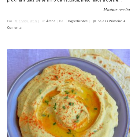
próxima a data de termino de validade, meto mãos á obra e...
Mostrar receita
Em
8 Janeiro, 2018 |
Em
Árabe
|
De
Ingredientes
|
Seja O Primeiro A
Comentar