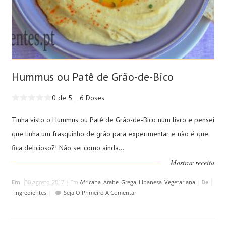
Hummus ou Patê de Grão-de-Bico
0 de 5
6 Doses
Tinha visto o Hummus ou Patê de Grão-de-Bico num livro e pensei
que tinha um frasquinho de grão para experimentar, e não é que
fica delicioso?! Não sei como ainda...
Mostrar receita
Em
30 Agosto, 2017 |
Em
Africana
,
Árabe
,
Grega
,
Libanesa
,
Vegetariana
|
De
Ingredientes
|
Seja O Primeiro A Comentar