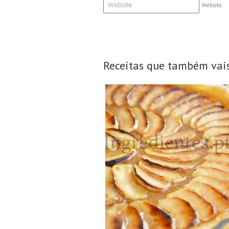
Website
Receitas que também vais
8 Doses
8 Pessoas
45Min