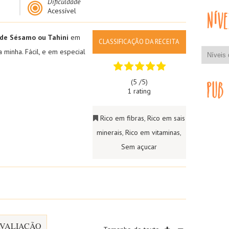
Dificuldade
Acessível
de Sésamo ou Tahini
em
CLASSIFICAÇÃO DA RECEITA
a minha. Fácil, e em especial
(5 /
5
)
1 rating
Rico em fibras
,
Rico em sais
minerais
,
Rico em vitaminas
,
Sem açucar
VALIAÇÃO