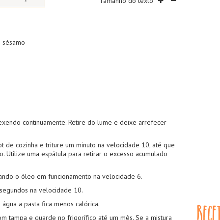
Tamanho do texto
e sésamo
exendo continuamente. Retire do lume e deixe arrefecer
t de cozinha e triture um minuto na velocidade 10, até que
. Utilize uma espátula para retirar o excesso acumulado
tando o óleo em funcionamento na velocidade 6.
30 segundos na velocidade 10.
 água a pasta fica menos calórica.
om tampa e guarde no frigorífico até um mês. Se a mistura