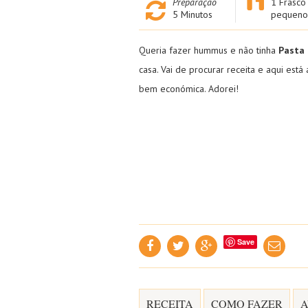
Preparação
1 Frasco
5
Minutos
pequeno
Queria fazer hummus e não tinha
Pasta 
casa. Vai de procurar receita e aqui está 
bem económica. Adorei!
Save
RECEITA
COMO FAZER
A