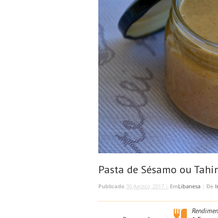
Pasta de Sésamo ou Tahi
Publicado
30 Agosto, 2017 |
Em
Libanesa
|
De
I
Rendimen