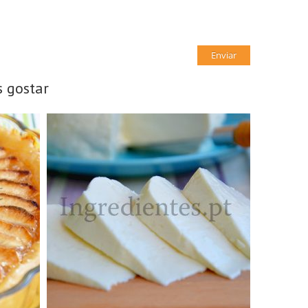
 gostar
1 Queijo grande, 1kg
N/A