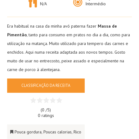
N/A
Intermédio
Era habitual na casa da minha avó paterna fazer
Massa de
Pimentão
, tanto para consumo em pratos no dia a dia, como para
utilização na matança. Muito utilizado para tempero das carnes e
enchidos. Aqui numa receita adaptada aos novos tempos. Gosto
muito de usar no entrecosto, peixe assado e especialmente na
carne de porco á alentejana.
CLASSIFICAÇÃO DA RECEITA
(0 /
5
)
0 ratings
Pouca gordura
,
Poucas calorias
,
Rico