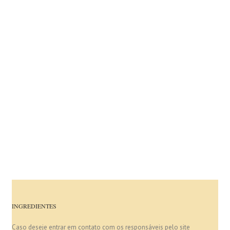
INGREDIENTES
Caso deseje entrar em contato com os responsáveis pelo site