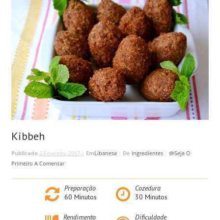
Kibbeh
Publicado
2 Fevereiro, 2017 |
Em
Libanesa
|
De
Ingredientes
|
Seja O
Primeiro A Comentar
Preparação
Cozedura
60
Minutos
30
Minutos
Rendimento
Dificuldade