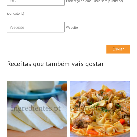
Endereço de email (não será publicado)
(obrigatório)
Website
Receitas que também vais gostar
1 Queijo grande, 1kg
4 Doses
N/A
4 Pessoas
60Min