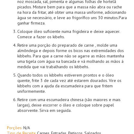
noz moscada, sal, pimenta e algumas folhas de hortelã
picados. Misture bem para que a massa não abra ou rache
na hora da fritar, até obter uma massa uniforme, adicionando
água se necessário, e leve ao frigorífico uns 30 minutos.Para
ganhar firmeza.
Coloque óleo suficiente numa frigideira e deixe aquecer.
Comece a fazer os kibehs.
Retire uma porção do preparado de carne , molde uma
almôndega e depois forme os bicos nas extremidades dos
kibbehs. Para que a carne não se agarre as mãos mantenha
uma tigela com água na bancada e vá molhando as mãos á
medida que vai trabalhando os kibbehs.
Quando todos os kibbehs estiverem prontos e o óleo
quente, frite 3 de cada vez até estarem dourados. Vire os
kibbehs com a ajuda da escumadeira para que fritem
uniformemente.
Retire com uma escumadeira chinesa (são maiores e mais
largas), deixe escorrer o óleo e coloque sobre papel
absorvente. Sirva em seguida.
Porções:
N/A
Tipo de Receita:
Carnes
,
Entradas
,
Petiscos
,
Salgados