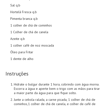
Sal q.b
Hortelã Fresca q.b
Pimenta branca q.b
1 colher de chá de cominhos
1 Colher de chá de canela
Azeite q.b
1 colher café de noz moscada
Óleo para Fritar
1 dente de alho
Instruções
Hidrate o bulgur durante 1 hora, cobrindo com água morna.
Escorra a água e aperte bem o trigo com as mãos para tirar
a maior parte da água para que fique solto.
Junte a cebola ralada, a carne picada, 1 colher de chá de
cominhos,1 colher de chá de canela, e colher de café de