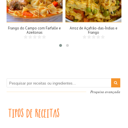
4 Doses
3 Doses
4 Pessoas
3 Pessoas
60Min
15Min
Frango do Campo com Farfalle e
Arroz de Açafrão-das-Índias e
Azeitonas
Frango
Pesquisa avançada