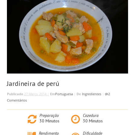
Jardineira de perú
Publicado
27 Março, 2014 |
Em
Portuguesa
|
De
Ingredientes
|
2
Comentários
Preparação
Cozedura
30
Minutos
30
Minutos
Rendimento
Dificuldade