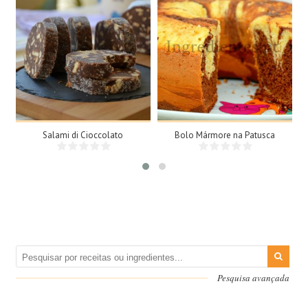
15 Fatias
8 Doses
N/A
8 Pessoas
25Min
Salami di Cioccolato
Bolo Mármore na Patusca
Pesquisa avançada