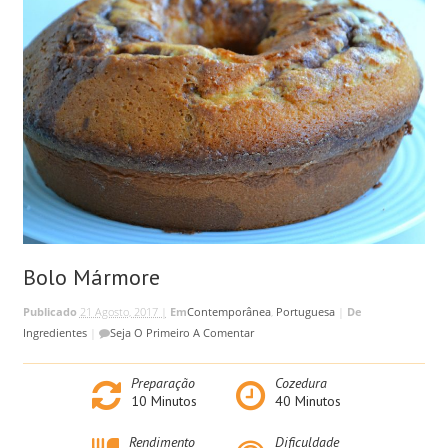
Bolo Mármore
Publicado
21 Agosto, 2017 |
Em
Contemporânea
,
Portuguesa
|
De
Ingredientes
|
Seja O Primeiro A Comentar
Preparação
Cozedura
10
Minutos
40
Minutos
Rendimento
Dificuldade