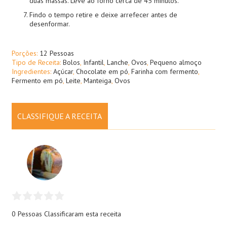
duas massas. Leve ao forno cerca de 45 minutos.
Findo o tempo retire e deixe arrefecer antes de
desenformar.
Porções:
12 Pessoas
Tipo de Receita:
Bolos
,
Infantil
,
Lanche
,
Ovos
,
Pequeno almoço
Ingredientes:
Açúcar
,
Chocolate em pó
,
Farinha com fermento
,
Fermento em pó
,
Leite
,
Manteiga
,
Ovos
CLASSIFIQUE A RECEITA
0 Pessoas
Classificaram esta receita