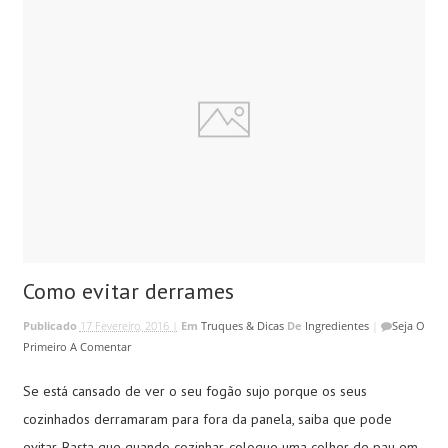
Como evitar derrames
Publicado
17 Fevereiro, 2016 |
Em
Truques & Dicas
De
Ingredientes
|
Seja O
Primeiro A Comentar
Se está cansado de ver o seu fogão sujo porque os seus
cozinhados derramaram para fora da panela, saiba que pode
evitar. Basta que quando cozinhar, coloque uma colher de pau em